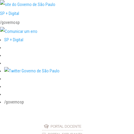
SP + Digital
/governosp
SP + Digital
/governosp
PORTAL DOCENTE