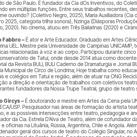
do de São Paulo. É fundador da Cia dOs Inventivos, do Cole
ndo em múltiplas funções. Entre seus trabalhos recentes, d
 me ouvindo? (Coletivo Negro, 2025), Maria Auxiliadora (Cia 
ro 2025, categoria trilha sonora), Nzinga (Diásporas Produçõ
o, 2020). No cinema, atuou em Três Bailarinas (2020) e Ciran
 Fabbro –
É ator e Arte Educador. Graduado em Artes Cênic
rina UEL. Mestre pela Universidade de Campinas UNICAMP, 
icas relacionadas à voz e ao corpo. Participou durante cinc
onservatório de Tatuí, onde desde 2014 atua como docente,
orial da Revista BULI, BULI Caderno de Dramaturgia e Jornal B
la Municipal de Circo de Londrina; Hoje trabalha como educa
ais e colégios em Tatuí e região, além de atuar na ONG Reci
ção a direção e orientação de trabalhos com coletivos teatr
grantes fundadores da Nossa Trupe Teatral, grupo de teatro 
o Gircys –
É doutorando e mestre em Artes da Cena pela U
 ECA/USP. Pesquisador nas áreas de formação do artista teatr
ano, e as possíveis intersecções entre teatro, pedagogia e anc
ador da Cia. Estrela D’Alva de Teatro, além de cofundador da 
 e oficinas na Lituânia, Rússia, Argentina, Chile e Angola. Alé
denador geral dos cursos de teatro do Colégio Singular, no 