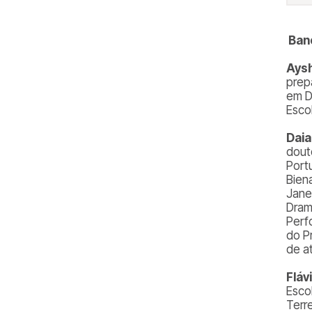
Ban
Ays
prep
em D
Esco
Daia
dout
Port
Bien
Jane
Dram
Perf
do P
de a
Fláv
Esco
Terr