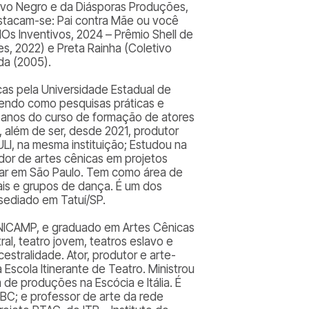
tivo Negro e da Diásporas Produções,
estacam-se: Pai contra Mãe ou você
dOs Inventivos, 2024 – Prêmio Shell de
es, 2022) e Preta Rainha (Coletivo
da (2005).
as pela Universidade Estadual de
tendo como pesquisas práticas e
o anos do curso de formação de atores
 além de ser, desde 2021, produtor
ULI, na mesma instituição; Estudou na
dor de artes cênicas em projetos
clar em São Paulo. Tem como área de
ais e grupos de dança. É um dos
sediado em Tatuí/SP.
NICAMP, e graduado em Artes Cênicas
al, teatro jovem, teatros eslavo e
estralidade. Ator, produtor e arte-
Escola Itinerante de Teatro. Ministrou
m de produções na Escócia e Itália. É
ABC; e professor de arte da rede