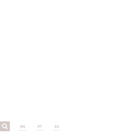
EN
PT
ES