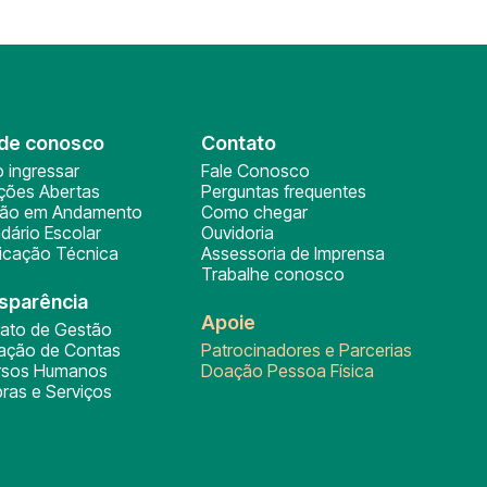
de conosco
Contato
 ingressar
Fale Conosco
ições Abertas
Perguntas frequentes
ção em Andamento
Como chegar
dário Escolar
Ouvidoria
ficação Técnica
Assessoria de Imprensa
Trabalhe conosco
sparência
Apoie
rato de Gestão
tação de Contas
Patrocinadores e Parcerias
rsos Humanos
Doação Pessoa Física
ras e Serviços