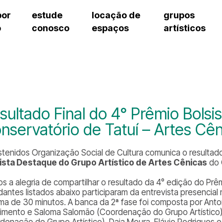
por
estude
locação de
grupos
o
conosco
espaços
artísticos
cursos regulares
bilheteria
teatro procópio ferreira
artes cênicas
grupos artísticos de bolsistas
fale cono
cursos livres
cursos regulares
salão villa-lobos
música
grupos pedagógicos – sede
ouvidoria 
cursos de aperfeiçoamento
cursos livres
erto
auditório unidade chiquinha gonzaga
processo seletivo
grupos pedagógicos – polo
pergunta
chiquinha gonzaga
cursos de aperfeiçoamento
orientações para locação
como che
a
visite o c
3
sceic-sp
sultado Final do 4° Prêmio Bolsi
to
equipe té
nservatório de Tatuí – Artes Cê
josé do rio pardo
assessori
trabalhe 
stenidos Organização Social de Cultura comunica o result
ista Destaque do Grupo Artístico de Artes Cênicas
do 
s a alegria de compartilhar o resultado da 4° edição do Prê
dantes listados abaixo participaram da entrevista presencial
ma de 30 minutos. A banca da 2ª fase foi composta por Anton
imento e Saloma Salomão (Coordenação do Grupo Artístico)
denação de Grupo Artístico), Daia Moura, Flávio Rodrigues e 