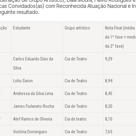
cas Convidados(as) com Reconhecida Atuação Nacional e Int
eguinte resultado.
ição
Estudante
Grupo artístico
Nota Final (média
da 1º fase + medi
da 2° fase)
2
Carlos Eduardo Dias da
Cia de Teatro
9,29
Silva
6
Lohu Saron
Cia de Teatro
8,94
4
Andressa da Silva Lima
Cia de Teatro
8,45
3
James Furlaneto Rocha
Cia de Teatro
8,20
7
Alef Ramos de Oliveira
Cia de teatro
8,10
5
Victória Domingues
Cia de Teatro
7,63