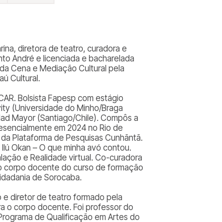
rina, diretora de teatro, curadora e
nto André e licenciada e bacharelada
da Cena e Mediação Cultural pela
aú Cultural.
AR. Bolsista Fapesp com estágio
vity (Universidade do Minho/Braga
idad Mayor (Santiago/Chile). Compôs a
 presencialmente em 2024 no Rio de
 da Plataforma de Pesquisas Cunhãntã.
l Ilú Okan – O que minha avó contou.
lação e Realidade virtual. Co-curadora
 o corpo docente do curso de formação
Cidadania de Sorocaba.
o e diretor de teatro formado pela
ra o corpo docente. Foi professor do
o Programa de Qualificação em Artes do