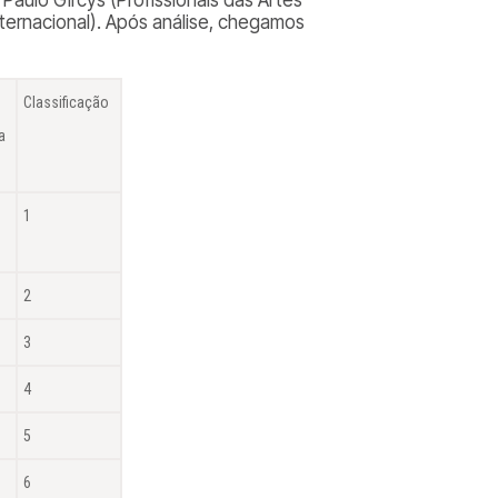
ernacional). Após análise, chegamos
Classificação
a
1
2
3
4
5
6