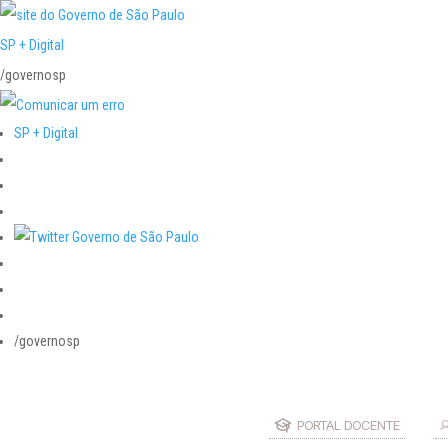
SP + Digital
/governosp
SP + Digital
/governosp
PORTAL DOCENTE