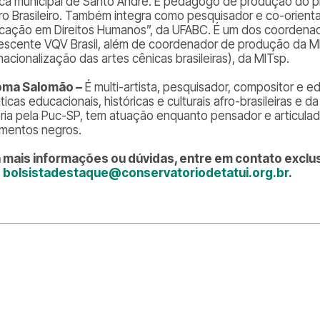
ica municipal de Santo André. É pedagogo de produção do pro
ro Brasileiro. Também integra como pesquisador e co-orient
cação em Direitos Humanos”, da UFABC. É um dos coordenad
escente VQV Brasil, além de coordenador de produção da MIT
nacionalização das artes cênicas brasileiras), da MITsp.
oma Salomão –
É multi-artista, pesquisador, compositor e 
icas educacionais, históricas e culturais afro-brasileiras e 
ória pela Puc-SP, tem atuação enquanto pensador e articula
mentos negros.
 mais informações ou dúvidas, entre em contato exclu
:
bolsistadestaque@conservatoriodetatui.org.br
.