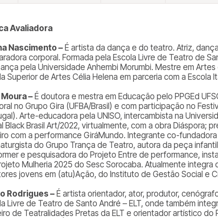
ca Avaliadora
ha Nascimento –
É artista da dança e do teatro. Atriz, dança
aradora corporal. Formada pela Escola Livre de Teatro de Sa
ança pela Universidade Anhembi Morumbi. Mestre em Artes 
la Superior de Artes Célia Helena em parceria com a Escola It
 Moura –
É doutora e mestra em Educação pelo PPGEd UFSC
oral no Grupo Gira (UFBA/Brasil) e com participação no Festi
ugal). Arte-educadora pela UNISO, intercambista na Univers
al Black Brasil Art/2022, virtualmente, com a obra Diáspora;
iro com a performance GiráMundo. Integrante co-fundadora
aturgista do Grupo Trança de Teatro, autora da peça infanti
ormer e pesquisadora do Projeto Entre de performance, insta
rojeto Mulheria 2025 do Sesc Sorocaba. Atualmente integra
tores jovens em (atu)Ação, do Instituto de Gestão Social e 
io Rodrigues –
É artista orientador, ator, produtor, cenógraf
la Livre de Teatro de Santo André – ELT, onde também integ
eiro de Teatralidades Pretas da ELT e orientador artístico d