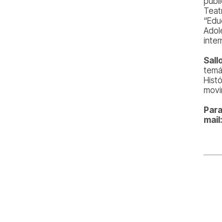
públ
Teat
“Edu
Adol
inter
Sall
temát
Hist
movi
Para
mail