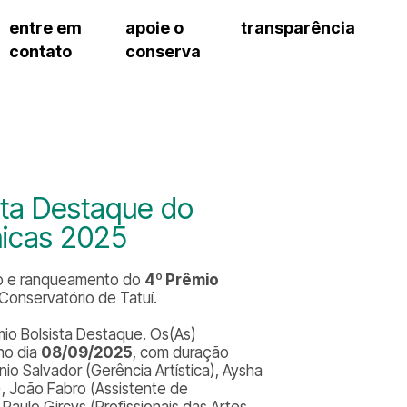
entre em
apoie o
transparência
contato
conserva
sco
patrocinadores e parcerias
contrato de gestão
exercí
– fala sp
doações de pessoa física
prestação de contas
exercí
manua
s frequentes
doações de pessoa jurídica
recursos humanos
exercí
cargos
atos 
gar
nota fiscal paulista (nfp)
compras e serviços
exercí
traba
proce
onservatório
exercí
regul
proc
sta Destaque do
exercí
proc
cnica social
nicas 2025
exercí
a de imprensa
processos em andamento
conosco
ado e ranqueamento do
4º Prêmio
processos concluídos
Conservatório de Tatuí.
mio Bolsista Destaque. Os(As)
 no dia
08/09/2025
, com duração
io Salvador (Gerência Artística), Aysha
, João Fabro (Assistente de
Paulo Gircys (Profissionais das Artes