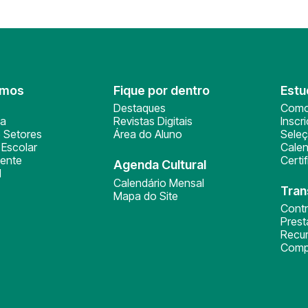
omos
Fique por dentro
Estu
Destaques
Como
ça
Revistas Digitais
Inscr
 Setores
Área do Aluno
Sele
Escolar
Calen
ente
Certi
Agenda Cultural
l
Calendário Mensal
Tran
Mapa do Site
Cont
Pres
Recu
Comp