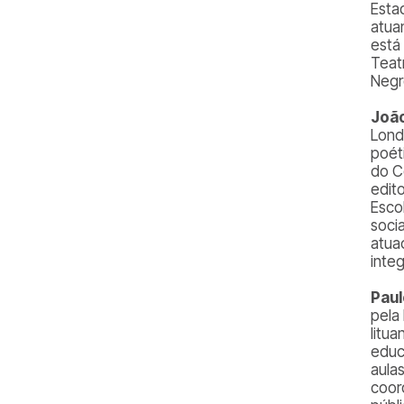
Esta
atua
está
Teat
Negr
João
Lond
poét
do C
edit
Esco
soci
atua
inte
Paul
pela
litu
educ
aulas
coor