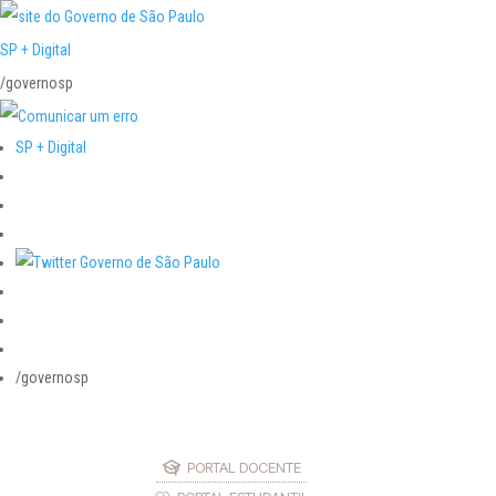
SP + Digital
/governosp
SP + Digital
/governosp
PORTAL DOCENTE