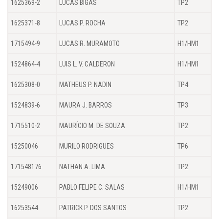
1625369-2
LUCAS BIGAS
TP2
1625371-8
LUCAS P. ROCHA
TP2
1715494-9
LUCAS R. MURAMOTO
H1/HM1
1524864-4
LUIS L. V. CALDERON
H1/HM1
1625308-0
MATHEUS P. NADIN
TP4
1524839-6
MAURA J. BARROS
TP3
1715510-2
MAURÍCIO M. DE SOUZA
TP2
15250046
MURILO RODRIGUES
TP6
171548176
NATHAN A. LIMA
TP2
15249006
PABLO FELIPE C. SALAS
H1/HM1
16253544
PATRICK P. DOS SANTOS
TP2