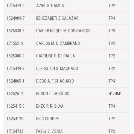
1715479-0
AZIEL S. RAMOS
TP2
1524909-7
BEHEZABETHE SALAZAR
TP4
1625348-6
CAIO HENRIQUE M. DOS SANTOS
TP3
17155219
CARLOS M. E. ZAMBRANO
TP2
1625380-9
CAROLINE O. DE PAULA
TP2
1715449-3
CLERISTON S. MACHADO
TP2
1524865-1
DIEGO A. F. CHAGUAYO
TP4
16252512
EDSON T. CARDOSO
H1/HM1
1625415-3
ENZO P. R. SILVA
TP4
16254120
ERIC GROPPE
TP2
17154733
FABILY B. VIEIRA
TP2