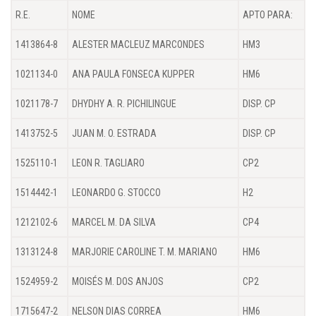
R.E.
NOME
APTO PARA:
1413864-8
ALESTER MACLEUZ MARCONDES
HM3
1021134-0
ANA PAULA FONSECA KUPPER
HM6
1021178-7
DHYDHY A. R. PICHILINGUE
DISP. CP
1413752-5
JUAN M. O. ESTRADA
DISP. CP
1525110-1
LEON R. TAGLIARO
CP2
1514442-1
LEONARDO G. STOCCO
H2
1212102-6
MARCEL M. DA SILVA
CP4
1313124-8
MARJORIE CAROLINE T. M. MARIANO
HM6
1524959-2
MOISÉS M. DOS ANJOS
CP2
1715647-2
NELSON DIAS CORREA
HM6