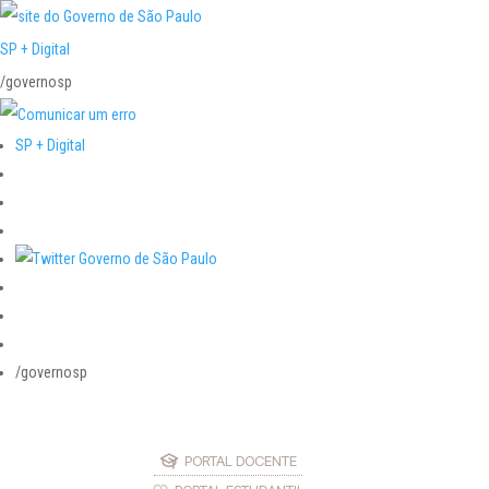
SP + Digital
/governosp
SP + Digital
/governosp
PORTAL DOCENTE