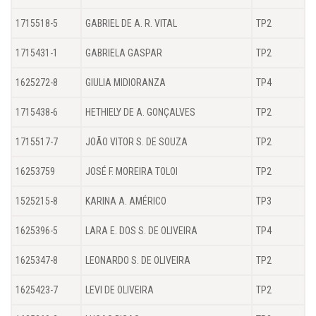
1715518-5
GABRIEL DE A. R. VITAL
TP2
1715431-1
GABRIELA GASPAR
TP2
1625272-8
GIULIA MIDIORANZA
TP4
1715438-6
HETHIELY DE A. GONÇALVES
TP2
1715517-7
JOÃO VITOR S. DE SOUZA
TP2
16253759
JOSÉ F. MOREIRA TOLOI
TP2
1525215-8
KARINA A. AMÉRICO
TP3
1625396-5
LARA E. DOS S. DE OLIVEIRA
TP4
1625347-8
LEONARDO S. DE OLIVEIRA
TP2
1625423-7
LEVI DE OLIVEIRA
TP2