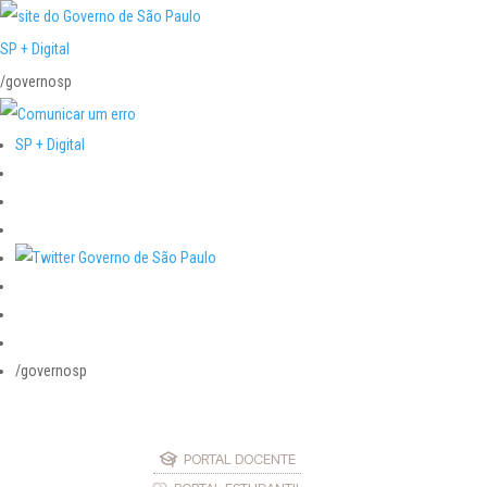
SP + Digital
/governosp
SP + Digital
/governosp
PORTAL DOCENTE