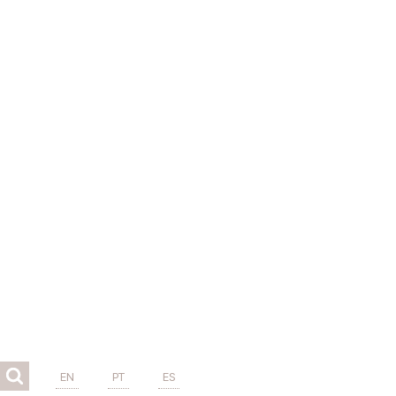
EN
PT
ES