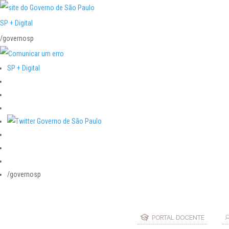
SP + Digital
/governosp
SP + Digital
/governosp
PORTAL DOCENTE