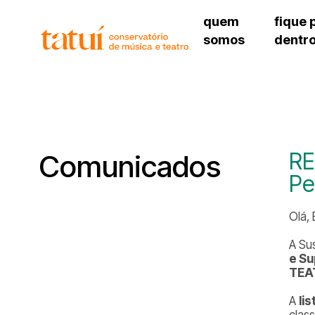
quem
fique 
somos
dentr
histórico
agenda cultural
governança
calendário escolar
unidades e setores
programas de conc
regimento escolar
revistas digitais
corpo docente
espaço estudantil
RE
Comunicados
Pe
Olá,
A Su
e Su
TEA
A
li
clas