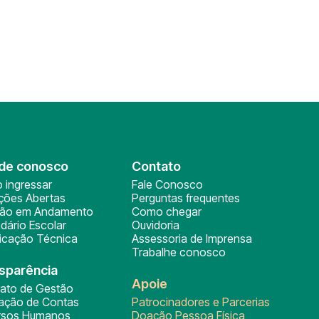
de conosco
Contato
 ingressar
Fale Conosco
ições Abertas
Perguntas frequentes
ção em Andamento
Como chegar
dário Escolar
Ouvidoria
ficação Técnica
Assessoria de Imprensa
Trabalhe conosco
sparência
Apoie
rato de Gestão
tação de Contas
Patrocinadores e Parcerias
rsos Humanos
Doação Pessoa Física