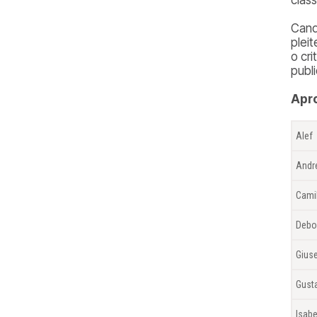
Cand
plei
o cr
publ
Apro
Alef
Andr
Cami
Debo
Gius
Gust
Isabe