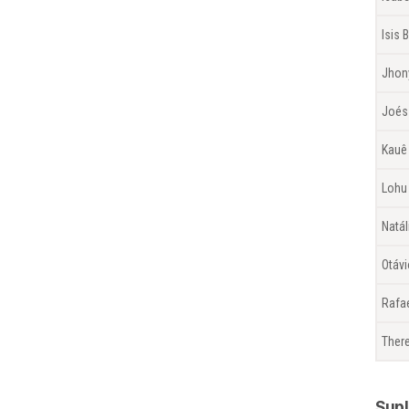
Isis
Jhon
Joés
Kauê
Lohu
Natá
Otáv
Rafa
There
Sup