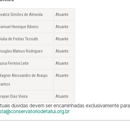
Beatriz Simões de Almeida
Atuante
Samuel Henrique Ribeiro
Atuante
iulia de Freitas Tessutti
Atuante
Douglas Mateus Rodrigues
Atuante
uisa Ferreira Leite
Atuante
Wagner Alessandro de Araujo
Atuante
Santos
Brayan Dias Vieira
Atuante
tuais dúvidas devem ser encaminhadas exclusivamente para 
ista@conservatoriodetatui.org.br