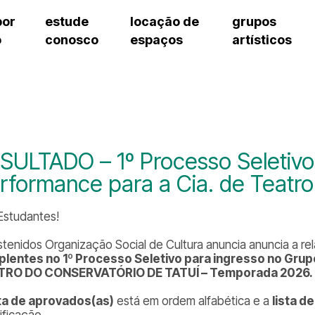
por
estude
locação de
grupos
o
conosco
espaços
artísticos
teatro procópio ferreira
artes cênicas
grupos artísticos de bolsistas
fale cono
salão villa-lobos
música
grupos pedagógicos – sede
pergunta
erto
auditório unidade chiquinha gonzaga
processo seletivo
grupos pedagógicos – polo
como che
orientações para locação
visite o c
equipe té
assessori
SULTADO – 1º Processo Seletivo 
trabalhe 
rformance para a Cia. de Teat
 Estudantes!
stenidos Organização Social de Cultura anuncia anuncia a r
plentes no
1º Processo Seletivo para ingresso no Grup
TRO DO CONSERVATÓRIO DE TATUÍ – Temporada 2026.
sta de aprovados(as)
está em ordem alfabética e a
lista d
sificação.