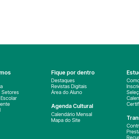
omos
Fique por dentro
Estu
Destaques
Como
ça
Revistas Digitais
Inscr
 Setores
Área do Aluno
Sele
Escolar
Calen
ente
Certi
Agenda Cultural
l
Calendário Mensal
Tran
Mapa do Site
Cont
Pres
Recu