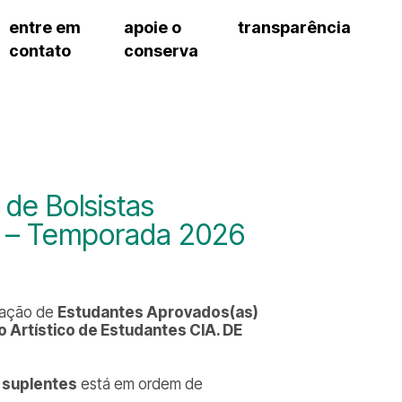
entre em
apoie o
transparência
contato
conserva
sco
patrocinadores e parcerias
contrato de gestão
s frequentes
doações de pessoa jurídica
prestação de contas
gar
doações de pessoa física
recursos humanos
onservatório
nota fiscal paulista (nfp)
compras e serviços
cnica social
a de imprensa
de Bolsistas
conosco
ro – Temporada 2026
elação de
Estudantes Aprovados(as)
o Artístico de Estudantes CIA. DE
e suplentes
está em ordem de