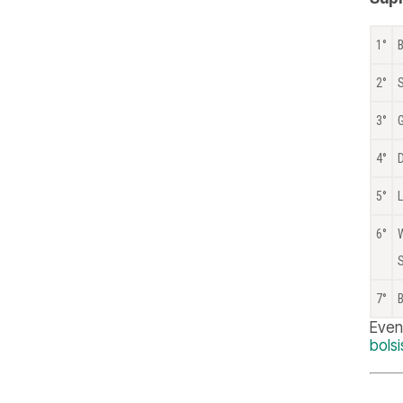
1°
2°
3°
G
4°
5°
L
6°
7°
Even
bols