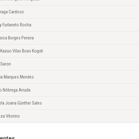
 Braga Cardoso
y Furlaneto Rocha
sica Borges Pereira
 Kazuo Vilas Boas Koguti
 Saron
lia Marques Mendes
io Nóbrega Arruda
ela Joana Günther Sales
za Vitorino
lentes