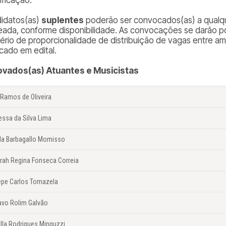
idatos(as)
suplentes
poderão ser convocados(as) a qualq
teada, conforme disponibilidade. As convocações se darão p
itério de proporcionalidade de distribuição de vagas entre a
icado em edital.
vados(as) Atuantes e Musicistas
 Ramos de Oliveira
essa da Silva Lima
la Barbagallo Momisso
rah Regina Fonseca Correia
epe Carlos Tomazela
avo Rolim Galvão
lla Rodrigues Minguzzi