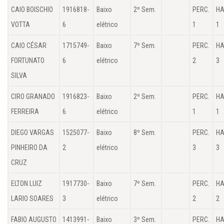
CAIO BOISCHIO
1916818-
Baixo
2º Sem.
PERC.
HA
VOTTA
6
elétrico
1
1
CAIO CÉSAR
1715749-
Baixo
7º Sem.
PERC.
HA
FORTUNATO
6
elétrico
2
3
SILVA
CIRO GRANADO
1916823-
Baixo
2º Sem.
PERC.
HA
FERREIRA
6
elétrico
1
1
DIEGO VARGAS
1525077-
Baixo
8º Sem.
PERC.
HA
PINHEIRO DA
2
elétrico
3
3
CRUZ
ELTON LUIZ
1917730-
Baixo
7º Sem.
PERC.
HA
LARIO SOARES
3
elétrico
2
2
FABIO AUGUSTO
1413991-
Baixo
3º Sem.
PERC.
HA