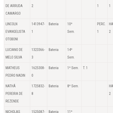
DE ARRUDA
2
1
1
CAMARGO
LINCOLN
1413947-
Bateria
10º
PERC.
HA
EVANGELISTA
1
Sem.
1
2
OTOBONI
LUCIANO DE
1323366-
Bateria
14º
MELO SILVA
3
Sem.
MATHEUS
1625308-
Bateria
1º Sem.
T. 1
PEDRO NADIN
0
NATHÃ
1725832-
Bateria
8º Sem.
HA
PEREIRA DE
8
2
REZENDE
NICHOLAS
1525087-
Bateria
11º