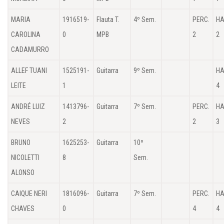
MARIA
1916519-
Flauta T.
4º Sem.
PERC.
HA
CAROLINA
0
MPB
2
2
CADAMURRO
ALLEF TUANI
1525191-
Guitarra
9º Sem.
HA
LEITE
1
4
ANDRÉ LUIZ
1413796-
Guitarra
7º Sem.
PERC.
HA
NEVES
2
2
3
BRUNO
1625253-
Guitarra
10º
NICOLETTI
8
Sem.
ALONSO
CAIQUE NERI
1816096-
Guitarra
7º Sem.
PERC.
HA
CHAVES
0
4
4