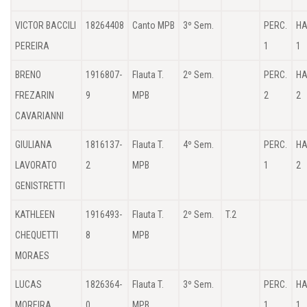
VICTOR BACCILI
18264408
Canto MPB
3º Sem.
PERC.
HA
PEREIRA
1
1
BRENO
1916807-
Flauta T.
2º Sem.
PERC.
HA
FREZARIN
9
MPB
2
2
CAVARIANNI
GIULIANA
1816137-
Flauta T.
4º Sem.
PERC.
HA
LAVORATO
2
MPB
1
2
GENISTRETTI
KATHLEEN
1916493-
Flauta T.
2º Sem.
T.2
CHEQUETTI
8
MPB
MORAES
LUCAS
1826364-
Flauta T.
3º Sem.
PERC.
HA
MOREIRA
0
MPB
1
1