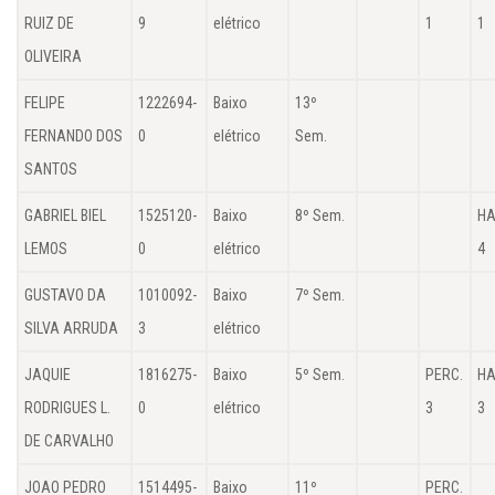
RUIZ DE
9
elétrico
1
1
OLIVEIRA
FELIPE
1222694-
Baixo
13º
FERNANDO DOS
0
elétrico
Sem.
SANTOS
GABRIEL BIEL
1525120-
Baixo
8º Sem.
HA
LEMOS
0
elétrico
4
GUSTAVO DA
1010092-
Baixo
7º Sem.
SILVA ARRUDA
3
elétrico
JAQUIE
1816275-
Baixo
5º Sem.
PERC.
HA
RODRIGUES L.
0
elétrico
3
3
DE CARVALHO
JOAO PEDRO
1514495-
Baixo
11º
PERC.