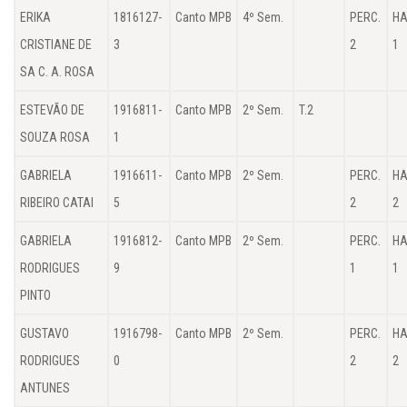
ERIKA
1816127-
Canto MPB
4º Sem.
PERC.
HA
CRISTIANE DE
3
2
1
SA C. A. ROSA
ESTEVÃO DE
1916811-
Canto MPB
2º Sem.
T.2
SOUZA ROSA
1
GABRIELA
1916611-
Canto MPB
2º Sem.
PERC.
HA
RIBEIRO CATAI
5
2
2
GABRIELA
1916812-
Canto MPB
2º Sem.
PERC.
HA
RODRIGUES
9
1
1
PINTO
GUSTAVO
1916798-
Canto MPB
2º Sem.
PERC.
HA
RODRIGUES
0
2
2
ANTUNES