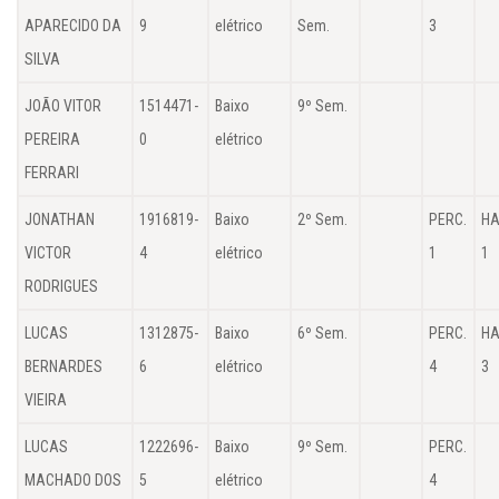
APARECIDO DA
9
elétrico
Sem.
3
SILVA
JOÃO VITOR
1514471-
Baixo
9º Sem.
PEREIRA
0
elétrico
FERRARI
JONATHAN
1916819-
Baixo
2º Sem.
PERC.
HA
VICTOR
4
elétrico
1
1
RODRIGUES
LUCAS
1312875-
Baixo
6º Sem.
PERC.
HA
BERNARDES
6
elétrico
4
3
VIEIRA
LUCAS
1222696-
Baixo
9º Sem.
PERC.
MACHADO DOS
5
elétrico
4