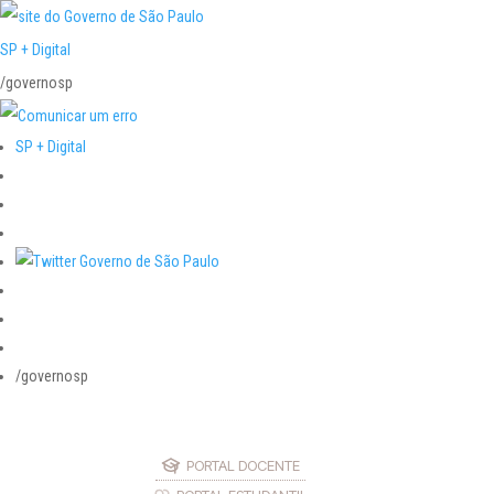
SP + Digital
/governosp
SP + Digital
/governosp
PORTAL DOCENTE