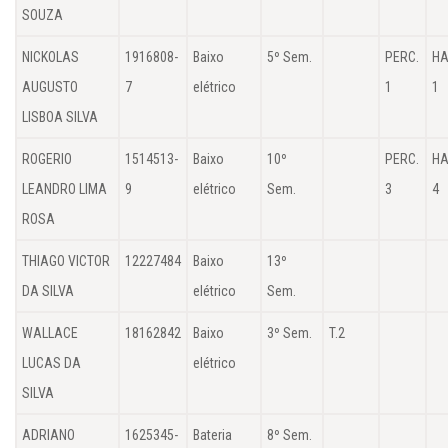
SOUZA
NICKOLAS
1916808-
Baixo
5º Sem.
PERC.
HA
AUGUSTO
7
elétrico
1
1
LISBOA SILVA
ROGERIO
1514513-
Baixo
10º
PERC.
HA
LEANDRO LIMA
9
elétrico
Sem.
3
4
ROSA
THIAGO VICTOR
12227484
Baixo
13º
DA SILVA
elétrico
Sem.
WALLACE
18162842
Baixo
3º Sem.
T.2
LUCAS DA
elétrico
SILVA
ADRIANO
1625345-
Bateria
8º Sem.