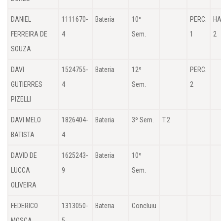
DANIEL
1111670-
Bateria
10º
PERC.
HA
FERREIRA DE
4
Sem.
1
2
SOUZA
DAVI
1524755-
Bateria
12º
PERC.
GUTIERRES
4
Sem.
2
PIZELLI
DAVI MELO
1826404-
Bateria
3º Sem.
T.2
BATISTA
4
DAVID DE
1625243-
Bateria
10º
LUCCA
9
Sem.
OLIVEIRA
FEDERICO
1313050-
Bateria
Concluiu
MOSCA
5