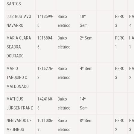
SANTOS
LUIZ GUSTAVO
1413599-
Baixo
10º
PERC.
HA
NAVARRO
0
elétrico
Sem.
3
4
MARIA CLARA
1916804-
Baixo
2º Sem.
PERC.
HA
SEABRA
6
elétrico
1
1
DOURADO
MARIO
1816276-
Baixo
4º Sem.
PERC.
HA
TARQUINO C.
8
elétrico
3
2
MALDONADO
MATHEUS
1424160-
Baixo
14º
JÜRGEN FRANZ
8
elétrico
Sem.
NERIVANDO DE
1011036-
Baixo
8º Sem.
PERC.
HA
MEDEIROS
9
elétrico
2
3