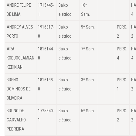
ANDRE FELIPE
1715445-
Baixo
10º
HA
DE LIMA
1
elétrico
Sem.
4
ANDREY ALVES
1916817-
Baixo
5º Sem.
PERC.
HA
PORTO
8
elétrico
2
2
ARA
1816144-
Baixo
7º Sem.
PERC.
HA
KODJOGLAMIAN
8
elétrico
4
4
KEDIKIAN
BRENO
1816138-
Baixo
3º Sem.
PERC.
HA
DOMINGOS DE
0
elétrico
1
2
OLIVEIRA
BRUNO DE
1725840-
Baixo
5º Sem.
PERC.
HA
CARVALHO
1
elétrico
2
2
PEDREIRA