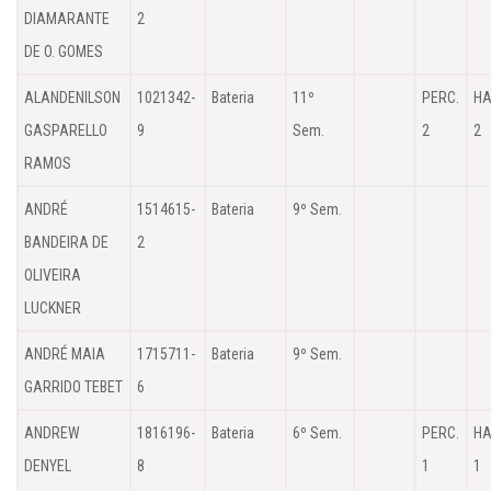
DIAMARANTE
2
DE O. GOMES
ALANDENILSON
1021342-
Bateria
11º
PERC.
HA
GASPARELLO
9
Sem.
2
2
RAMOS
ANDRÉ
1514615-
Bateria
9º Sem.
BANDEIRA DE
2
OLIVEIRA
LUCKNER
ANDRÉ MAIA
1715711-
Bateria
9º Sem.
GARRIDO TEBET
6
ANDREW
1816196-
Bateria
6º Sem.
PERC.
HA
DENYEL
8
1
1