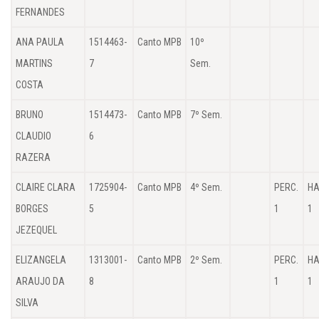
FERNANDES
ANA PAULA
1514463-
Canto MPB
10º
MARTINS
7
Sem.
COSTA
BRUNO
1514473-
Canto MPB
7º Sem.
CLAUDIO
6
RAZERA
CLAIRE CLARA
1725904-
Canto MPB
4º Sem.
PERC.
HA
BORGES
5
1
1
JEZEQUEL
ELIZANGELA
1313001-
Canto MPB
2º Sem.
PERC.
HA
ARAUJO DA
8
1
1
SILVA