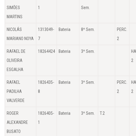
SIMÕES
1
Sem.
MARTINS
NICOLÁS
1313049-
Bateria
8º Sem.
PERC.
MARIANO NOYA
7
2
RAFAEL DE
18264424
Bateria
3º Sem.
HA
OLIVEIRA
2
ESGALHA
RAFAEL
1826435-
Bateria
3º Sem.
PERC.
HA
PADILHA
8
2
2
VALVERDE
ROGER
1826405-
Bateria
3º Sem.
T.2
ALEXANDRE
1
BUSATO