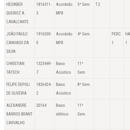
HELYABER
1816311-
Acordeão
5º Sem.
T.2
QUEIROZ A.
3
MPB
CAVALCANTE
JOÃO PAULO
1916500-
Acordeão
4º Sem.
PERC.
HA
CANHADO DA
0
MPB
1
1
SILVA
CHRISTIAN
1323449-
Baixo
11º
TATSCH
7
Acústico
Sem.
FELIPE DEPOLI
1826424-
Baixo
8º Sem.
DE OLIVEIRA
2
Acústico
ALEXANDRE
20164
Baixo
11º
BARROS BRANT
elétrico
Sem.
CARVALHO