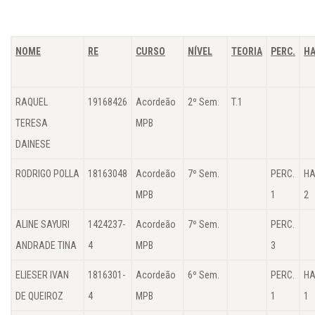
NOME
RE
CURSO
NÍVEL
TEORIA
PERC.
HA
RAQUEL
19168426
Acordeão
2º Sem.
T.1
TERESA
MPB
DAINESE
RODRIGO POLLA
18163048
Acordeão
7º Sem.
PERC.
HA
MPB
1
2
ALINE SAYURI
1424237-
Acordeão
7º Sem.
PERC.
ANDRADE TINA
4
MPB
3
ELIESER IVAN
1816301-
Acordeão
6º Sem.
PERC.
HA
DE QUEIROZ
4
MPB
1
1