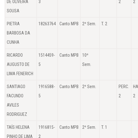
DE OLIVEIRA
3
2
2
SOUSA
PIETRA
18263764
Canto MPB
2º Sem.
T. 2
BARBOSA DA
CUNHA
RICARDO
1514459-
Canto MPB
10º
AUGUSTO DE
5
Sem.
LIMA FENERICH
SANTIAGO
1916588-
Canto MPB
2º Sem.
PERC.
HA
FACUNDO
5
2
2
AVILES
RODRIGUEZ
TAÍS HELENA
1916815-
Canto MPB
2º Sem.
T. 1
PINHO DE LIMA
2