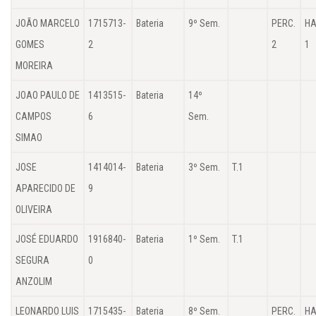
JOÃO MARCELO
1715713-
Bateria
9º Sem.
PERC.
HA
GOMES
2
2
1
MOREIRA
JOAO PAULO DE
1413515-
Bateria
14º
CAMPOS
6
Sem.
SIMAO
JOSE
1414014-
Bateria
3º Sem.
T.1
APARECIDO DE
9
OLIVEIRA
JOSÉ EDUARDO
1916840-
Bateria
1º Sem.
T.1
SEGURA
0
ANZOLIM
LEONARDO LUIS
1715435-
Bateria
8º Sem.
PERC.
HA