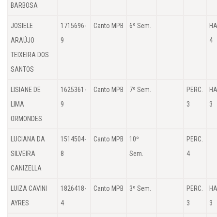
BARBOSA
JOSIELE
1715696-
Canto MPB
6º Sem.
HA
ARAÚJO
9
4
TEIXEIRA DOS
SANTOS
LISIANE DE
1625361-
Canto MPB
7º Sem.
PERC.
HA
LIMA
9
3
3
ORMONDES
LUCIANA DA
1514504-
Canto MPB
10º
PERC.
SILVEIRA
8
Sem.
4
CANIZELLA
LUIZA CAVINI
1826418-
Canto MPB
3º Sem.
PERC.
HA
AYRES
4
3
3