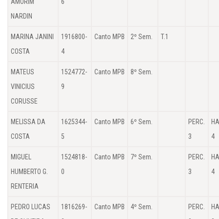
AMORIM
6
NARDIN
MARINA JANINI
1916800-
Canto MPB
2º Sem.
T.1
COSTA
4
MATEUS
1524772-
Canto MPB
8º Sem.
VINICIUS
9
CORUSSE
MELISSA DA
1625344-
Canto MPB
6º Sem.
PERC.
HA
COSTA
5
3
4
MIGUEL
1524818-
Canto MPB
7º Sem.
PERC.
HA
HUMBERTO G.
0
3
4
RENTERIA
PEDRO LUCAS
1816269-
Canto MPB
4º Sem.
PERC.
HA