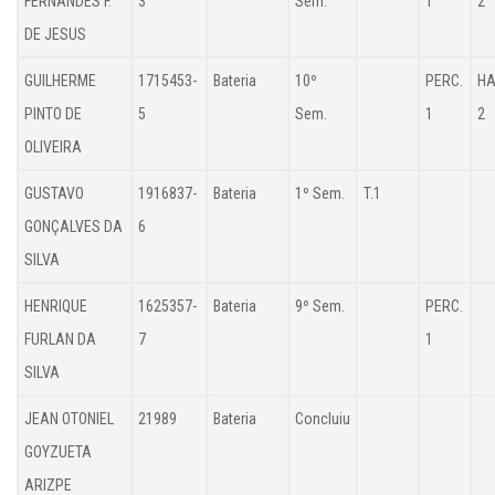
FERNANDES F.
3
Sem.
1
2
DE JESUS
GUILHERME
1715453-
Bateria
10º
PERC.
HA
PINTO DE
5
Sem.
1
2
OLIVEIRA
GUSTAVO
1916837-
Bateria
1º Sem.
T.1
GONÇALVES DA
6
SILVA
HENRIQUE
1625357-
Bateria
9º Sem.
PERC.
FURLAN DA
7
1
SILVA
JEAN OTONIEL
21989
Bateria
Concluiu
GOYZUETA
ARIZPE