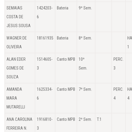
SEMAIAS
1424203-
Bateria
9º Sem.
COSTA DE
6
JESUS SOUSA
WAGNER DE
18161935
Bateria
8º Sem.
HA
OLIVEIRA
1
ALAN EDER
1514605-
Canto MPB
10º
PERC.
GOMES DE
3
Sem.
3
SOUZA
AMANDA
1625334-
Canto MPB
7º Sem.
PERC.
HA
MARA
6
4
4
MUTARELLI
ANA CAROLINA
1916810-
Canto MPB
2º Sem.
T.1
FERREIRA N.
3