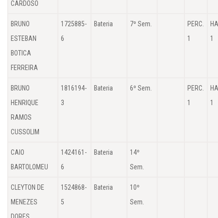
CARDOSO
BRUNO
1725885-
Bateria
7º Sem.
PERC.
HA
ESTEBAN
6
1
1
BOTICA
FERREIRA
BRUNO
1816194-
Bateria
6º Sem.
PERC.
HA
HENRIQUE
3
1
1
RAMOS
CUSSOLIM
CAIO
1424161-
Bateria
14º
BARTOLOMEU
6
Sem.
CLEYTON DE
1524868-
Bateria
10º
MENEZES
5
Sem.
DORES