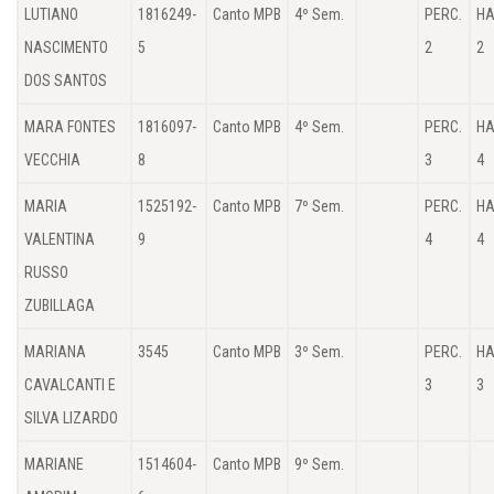
LUTIANO
1816249-
Canto MPB
4º Sem.
PERC.
HA
NASCIMENTO
5
2
2
DOS SANTOS
MARA FONTES
1816097-
Canto MPB
4º Sem.
PERC.
HA
VECCHIA
8
3
4
MARIA
1525192-
Canto MPB
7º Sem.
PERC.
HA
VALENTINA
9
4
4
RUSSO
ZUBILLAGA
MARIANA
3545
Canto MPB
3º Sem.
PERC.
HA
CAVALCANTI E
3
3
SILVA LIZARDO
MARIANE
1514604-
Canto MPB
9º Sem.