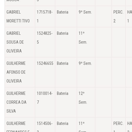
GABRIEL
1715718-
Bateria
9º Sem.
PERC.
HA
MORETTI TIVO
1
2
1
GABRIEL
1524825-
Bateria
11º
SOUSA DE
5
Sem.
OLIVEIRA
GUILHERME
15246655
Bateria
9º Sem.
AFONSO DE
OLIVEIRA
GUILHERME
1010014-
Bateria
12º
CORREA DA
7
Sem.
SILVA
GUILHERME
1514506-
Bateria
11º
PERC.
HA