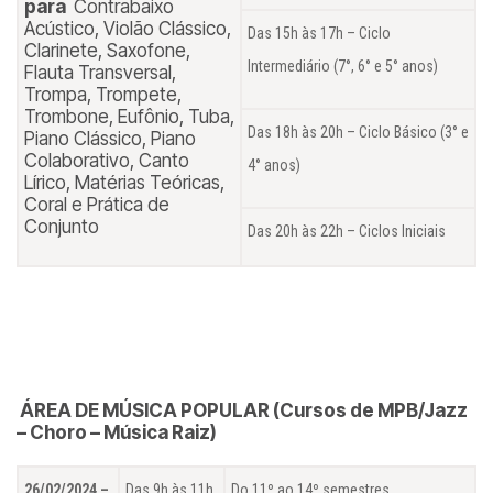
para
Contrabaixo
Acústico, Violão Clássico,
Das 15h às 17h – Ciclo
Clarinete, Saxofone,
Intermediário (7°, 6° e 5° anos)
Flauta Transversal,
Trompa, Trompete,
Trombone, Eufônio, Tuba,
Das 18h às 20h – Ciclo Básico (3° e
Piano Clássico, Piano
Colaborativo, Canto
4° anos)
Lírico, Matérias Teóricas,
Coral e Prática de
Conjunto
Das 20h às 22h – Ciclos Iniciais
ÁREA DE MÚSICA POPULAR (Cursos de MPB/Jazz
– Choro – Música Raiz)
26/02/2024 –
Das 9h às 11h
Do 11º ao 14º semestres