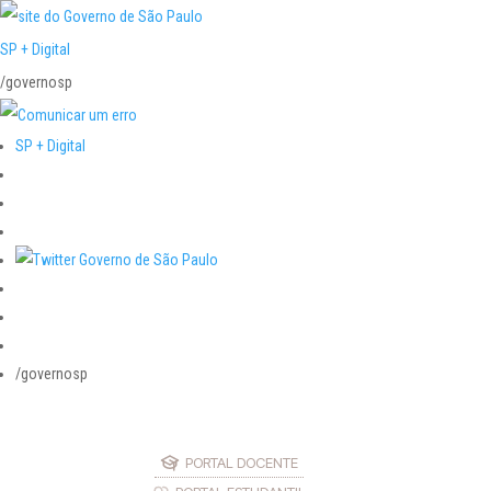
SP + Digital
/governosp
SP + Digital
/governosp
PORTAL DOCENTE