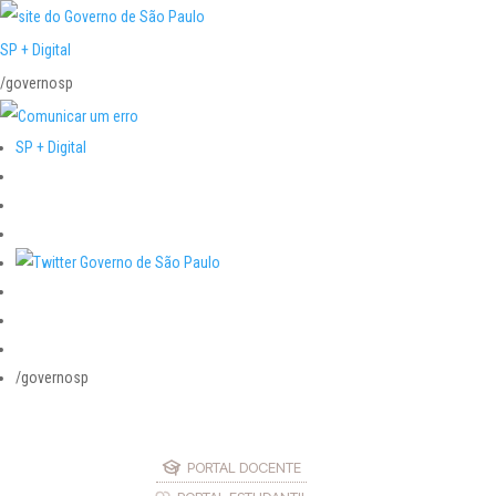
SP + Digital
/governosp
SP + Digital
/governosp
PORTAL DOCENTE