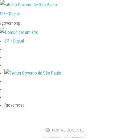
SP + Digital
/governosp
SP + Digital
/governosp
PORTAL DOCENTE