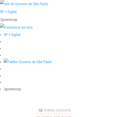
SP + Digital
/governosp
SP + Digital
/governosp
PORTAL DOCENTE