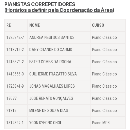
PIANISTAS CORREPETIDORES
(
Horários a definir pela Coordenação da Área
)
RE
NOME
CURSO
1725842-7
ANDREA NESI DOS SANTOS
Piano Clássico
1413715-2
DANY GRANDE DO CARMO
Piano Clássico
1413579-2
ESTER GOMES DA ROCHA
Piano Clássico
1413556-0
GUILHERME FRAZATTO SILVA
Piano Clássico
1725841-9
JONAS MAGALHÃES LOPES
Piano Clássico
17677
JOSÉ RENATO GONÇALVES
Piano Clássico
21819
MILENE DE SOUZA DIAS
Piano Clássico
1312892-1
YOON KYEONG CHOI
Piano MPB