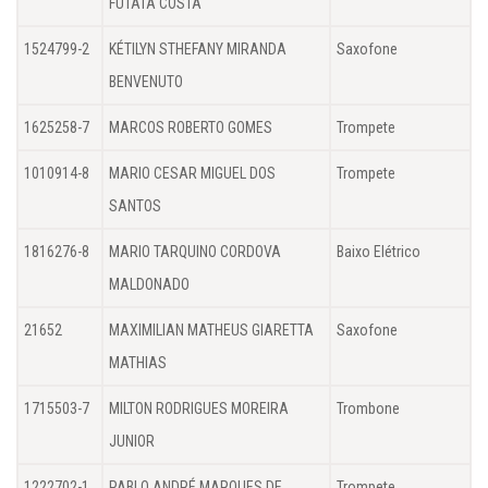
FUTATA COSTA
1524799-2
KÉTILYN STHEFANY MIRANDA
Saxofone
BENVENUTO
1625258-7
MARCOS ROBERTO GOMES
Trompete
1010914-8
MARIO CESAR MIGUEL DOS
Trompete
SANTOS
1816276-8
MARIO TARQUINO CORDOVA
Baixo Elétrico
MALDONADO
21652
MAXIMILIAN MATHEUS GIARETTA
Saxofone
MATHIAS
1715503-7
MILTON RODRIGUES MOREIRA
Trombone
JUNIOR
1222702-1
PABLO ANDRÉ MARQUES DE
Trompete