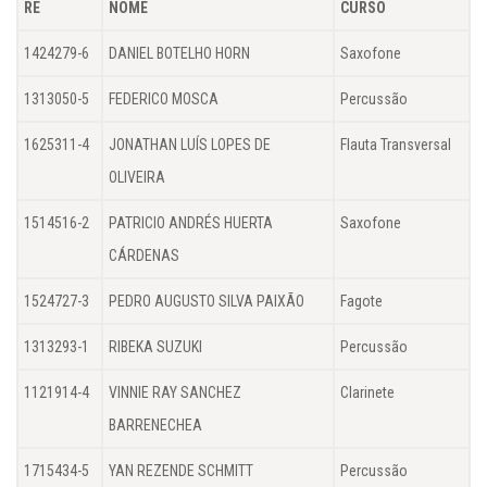
RE
NOME
CURSO
1424279-6
DANIEL BOTELHO HORN
Saxofone
1313050-5
FEDERICO MOSCA
Percussão
1625311-4
JONATHAN LUÍS LOPES DE
Flauta Transversal
OLIVEIRA
1514516-2
PATRICIO ANDRÉS HUERTA
Saxofone
CÁRDENAS
1524727-3
PEDRO AUGUSTO SILVA PAIXÃO
Fagote
1313293-1
RIBEKA SUZUKI
Percussão
1121914-4
VINNIE RAY SANCHEZ
Clarinete
BARRENECHEA
1715434-5
YAN REZENDE SCHMITT
Percussão