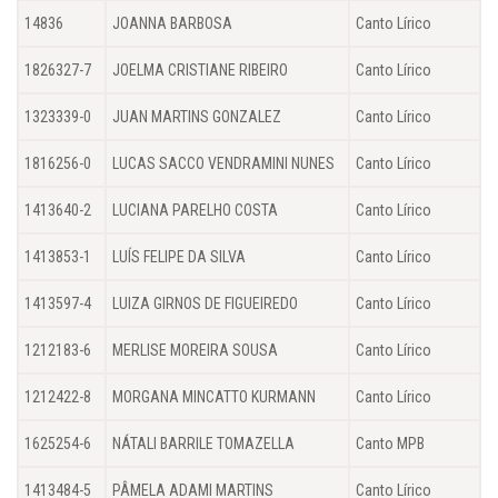
14836
JOANNA BARBOSA
Canto Lírico
1826327-7
JOELMA CRISTIANE RIBEIRO
Canto Lírico
1323339-0
JUAN MARTINS GONZALEZ
Canto Lírico
1816256-0
LUCAS SACCO VENDRAMINI NUNES
Canto Lírico
1413640-2
LUCIANA PARELHO COSTA
Canto Lírico
1413853-1
LUÍS FELIPE DA SILVA
Canto Lírico
1413597-4
LUIZA GIRNOS DE FIGUEIREDO
Canto Lírico
1212183-6
MERLISE MOREIRA SOUSA
Canto Lírico
1212422-8
MORGANA MINCATTO KURMANN
Canto Lírico
1625254-6
NÁTALI BARRILE TOMAZELLA
Canto MPB
1413484-5
PÂMELA ADAMI MARTINS
Canto Lírico