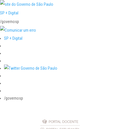
SP + Digital
/governosp
SP + Digital
/governosp
PORTAL DOCENTE