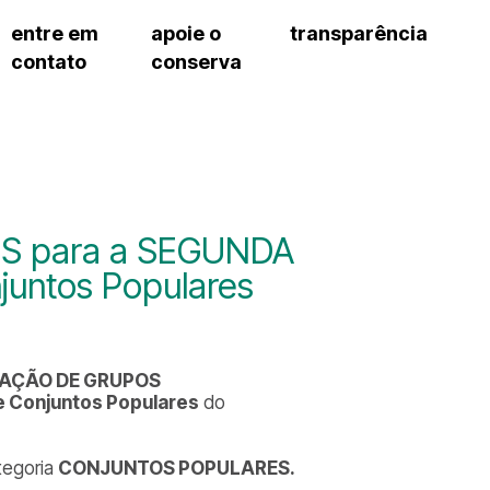
entre em
apoie o
transparência
contato
conserva
sco
patrocinadores e parcerias
contrato de gestão
s frequentes
doações de pessoa jurídica
prestação de contas
gar
doações de pessoa física
recursos humanos
onservatório
nota fiscal paulista (nfp)
compras e serviços
cnica social
a de imprensa
S para a SEGUNDA
conosco
juntos Populares
AÇÃO DE GRUPOS
 Conjuntos Populares
do
ategoria
CONJUNTOS POPULARES.