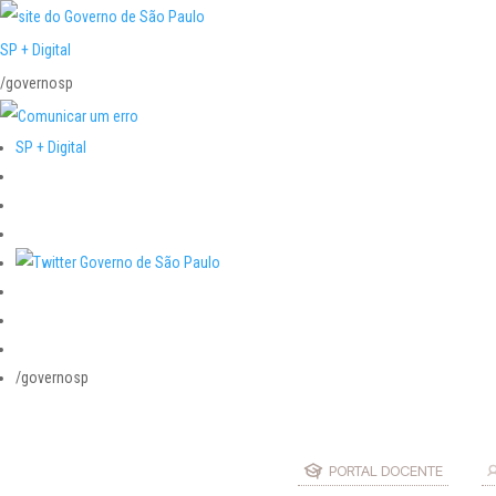
SP + Digital
/governosp
SP + Digital
/governosp
PORTAL DOCENTE