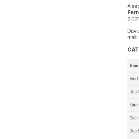
A se
Ferr
a ba
Dúvi
mail:
CAT
Nome
Vini
Duo 
Karen
Gabri
Duo S