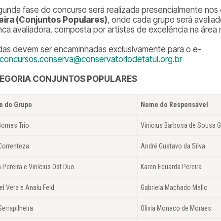
gunda fase do concurso será realizada presencialmente nos
eira (Conjuntos Populares)
, onde cada grupo será avalia
nca avaliadora, composta por artistas de excelência na área 
das devem ser encaminhadas exclusivamente para o e-
concursos.conserva@conservatoriodetatui.org.br
EGORIA CONJUNTOS POPULARES
 do Grupo
Nome do Responsável
 Gomes Trio
Vinicius Barbosa de Sousa
Correnteza
André Gustavo da Silva
 Pereira e Vinícius Ost Duo
Karen Eduarda Pereira
el Vera e Analu Feld
Gabriela Machado Mello
errapilheira
Olivia Monaco de Moraes