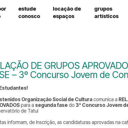
por
estude
locação de
grupos
o
conosco
espaços
artísticos
teatro procópio ferreira
artes cênicas
grupos artísticos de bolsistas
fale cono
salão villa-lobos
música
grupos pedagógicos – sede
pergunta
erto
auditório unidade chiquinha gonzaga
processo seletivo
grupos pedagógicos – polo
como che
orientações para locação
visite o c
equipe té
assessori
LAÇÃO DE GRUPOS APROVADO
trabalhe 
SE – 3º Concurso Jovem de Con
 Estudantes!
stenidos Organização Social de Cultura
comunica a
REL
OVADOS
para a
segunda fase
do
3º Concurso Jovem de
ervatório de Tatuí
istas informam, de Inscrição, as candidaturas aprovadas na c