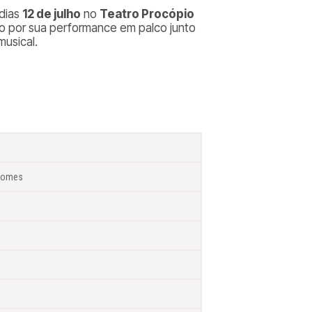
 dias
12 de julho
no
Teatro Procópio
do por sua performance em palco junto
musical.
 Gomes