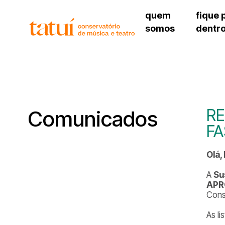
quem
fique 
somos
dentr
histórico
agenda cultural
governança
calendário escolar
unidades e setores
programas de conc
regimento escolar
revistas digitais
corpo docente
espaço estudantil
RE
Comunicados
FA
Olá,
A
Su
APR
Cons
As l