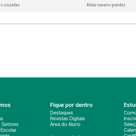
es cruzadas
Aldair navarro grandez
omos
Fique por dentro
Estu
Destaques
Como
ça
Revistas Digitais
Inscr
 Setores
Área do Aluno
Sele
Escolar
Calen
ente
Certi