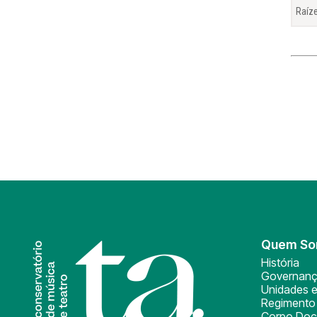
Raíz
Quem S
História
Governan
Unidades e
Regimento 
Corpo Doc