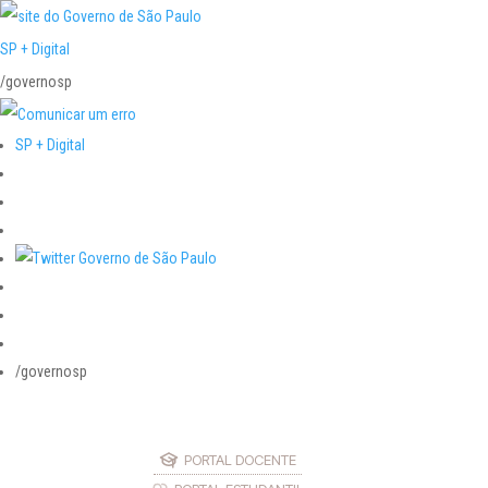
SP + Digital
/governosp
SP + Digital
/governosp
PORTAL DOCENTE