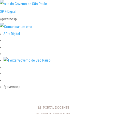
SP + Digital
/governosp
SP + Digital
/governosp
PORTAL DOCENTE