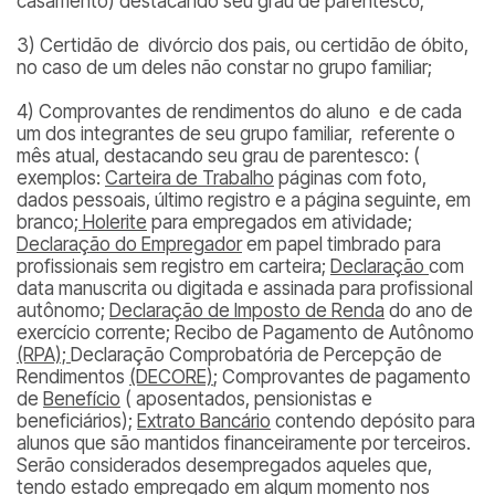
casamento) destacando seu grau de parentesco;
3) Certidão de divórcio dos pais, ou certidão de óbito,
no caso de um deles não constar no grupo familiar;
4) Comprovantes de rendimentos do aluno e de cada
um dos integrantes de seu grupo familiar, referente o
mês atual, destacando seu grau de parentesco: (
exemplos:
Carteira de Trabalho
páginas com foto,
dados pessoais, último registro e a página seguinte, em
branco;
Holerite
para empregados em atividade;
Declaração do Empregador
em papel timbrado para
profissionais sem registro em carteira;
Declaração
com
data manuscrita ou digitada e assinada para profissional
autônomo;
Declaração de Imposto de Renda
do ano de
exercício corrente; Recibo de Pagamento de Autônomo
(RPA);
Declaração Comprobatória de Percepção de
Rendimentos
(DECORE)
; Comprovantes de pagamento
de
Benefício
( aposentados, pensionistas e
beneficiários);
Extrato Bancário
contendo depósito para
alunos que são mantidos financeiramente por terceiros.
Serão considerados desempregados aqueles que,
tendo estado empregado em algum momento nos