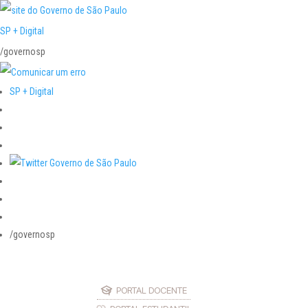
SP + Digital
/governosp
SP + Digital
/governosp
PORTAL DOCENTE