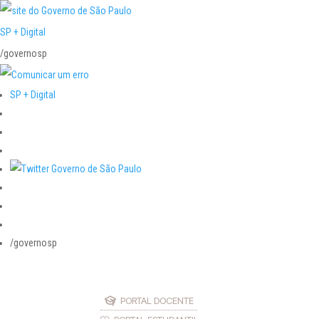
SP + Digital
/governosp
SP + Digital
/governosp
PORTAL DOCENTE