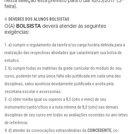
nesta seleção está previsto para o dia 16/05/2017 (3ª
feira).
DEVERES DOS ALUNOS BOLSISTAS
O(A)
BOLSISTA
deverá atender às seguintes
exigências:
a) cumprir o regulamento da tarefa e/ou carga horária definida para a
realização das respectivas atividades que caracterizam sua bolsa de
estudos;
b) cumprir todas as matérias da grade curricular do módulo do seu
curso, podendo ter uma única falta não justificada em cada uma das
disciplinas, salvo ausência devidamente justificada e aceita pela
secretaria escolar e assessorias;
c) obter média igual ou superior a 8,5 (oito e meio) de seu
instrumento/canto/ofício e a nota mínima de 8,0 (oito) nas demais
disciplinas de seu curso em todas as avaliações ocorridas no ano letivo
de referência;
d) atender às convocações extraordinárias da
CONCEDENTE
, co-