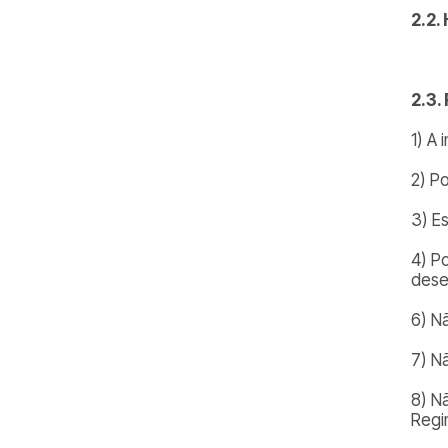
2.2.
2.3.
1) A
2) P
3) E
4) P
dese
6) N
7) Nã
8) N
Regi