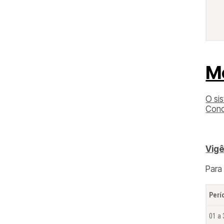
M
O si
Conc
Vigê
Para
Perí
01 a 