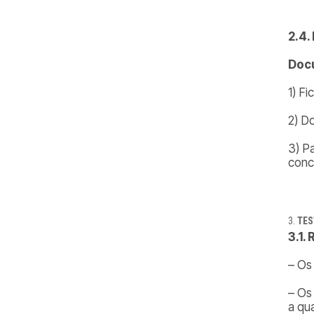
2.4
Docu
1) F
2) D
3) P
conc
TES
3.1.
– Os
– Os
a qu