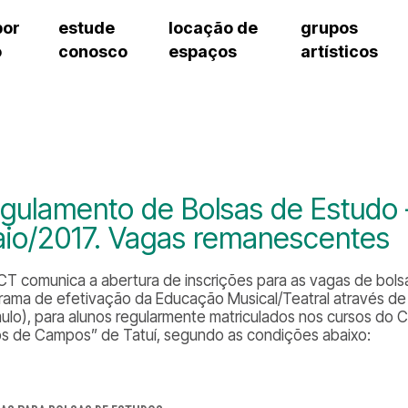
por
estude
locação de
grupos
o
conosco
espaços
artísticos
teatro procópio ferreira
artes cênicas
grupos artísticos de bolsistas
fale cono
salão villa-lobos
música
grupos pedagógicos – sede
pergunta
erto
auditório unidade chiquinha gonzaga
processo seletivo
grupos pedagógicos – polo
como che
orientações para locação
visite o c
equipe té
assessori
gulamento de Bolsas de Estudo
trabalhe 
io/2017. Vagas remanescentes
CT comunica a abertura de inscrições para as vagas de bols
rama de efetivação da Educação Musical/Teatral através d
mulo), para alunos regularmente matriculados nos cursos do C
os de Campos” de Tatuí, segundo as condições abaixo: