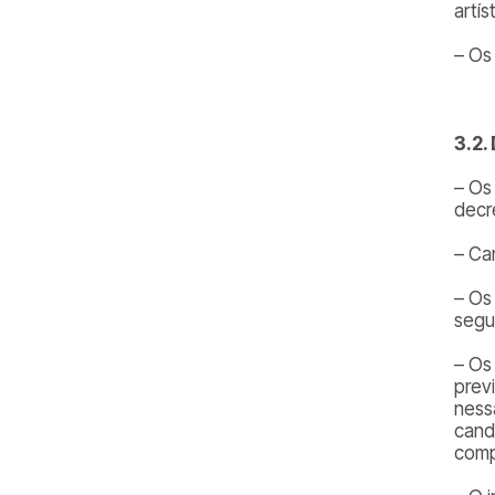
artís
– Os
3.2.
– Os
decr
– Ca
– Os
segu
– Os
prev
ness
cand
comp