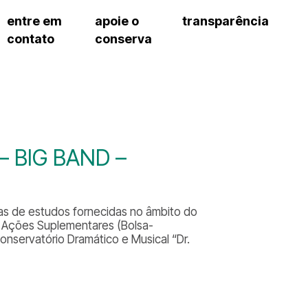
entre em
apoie o
transparência
contato
conserva
sco
patrocinadores e parcerias
contrato de gestão
s frequentes
doações de pessoa jurídica
prestação de contas
gar
doações de pessoa física
recursos humanos
onservatório
nota fiscal paulista (nfp)
compras e serviços
cnica social
a de imprensa
 – BIG BAND –
conosco
as de estudos fornecidas no âmbito do
e Ações Suplementares (Bolsa-
onservatório Dramático e Musical “Dr.