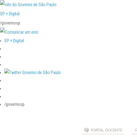
SP + Digital
/governosp
SP + Digital
/governosp
PORTAL DOCENTE