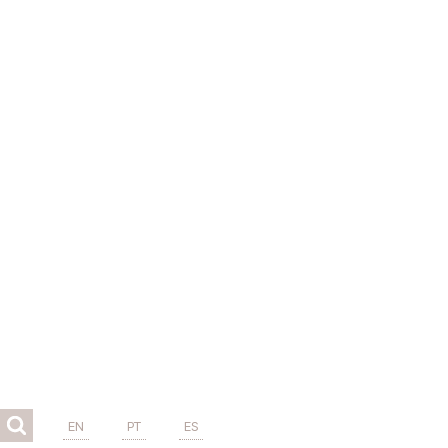
EN
PT
ES