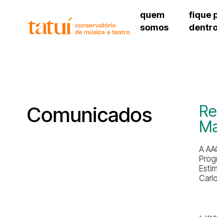
quem
fique 
somos
dentr
histórico
agenda cultural
governança
calendário escolar
unidades e setores
programas de conc
regimento escolar
revistas digitais
corpo docente
espaço estudantil
Re
Comunicados
Ma
A AA
Prog
Estí
Carl