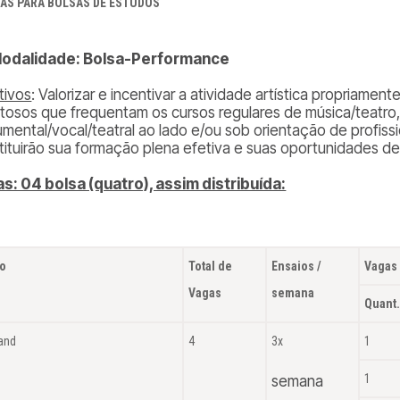
AS PARA BOLSAS DE ESTUDOS
 Modalidade: Bolsa-Performance
tivos
: Valorizar e incentivar a atividade artística propriame
ntosos que frequentam os cursos regulares de música/teatro,
rumental/vocal/teatral ao lado e/ou sob orientação de profiss
tituirão sua formação plena efetiva e suas oportunidades d
s: 04 bolsa (quatro), assim distribuída:
o
Total de
Ensaios /
Vagas 
Vagas
semana
Quant
Band
4
3x
1
1
semana