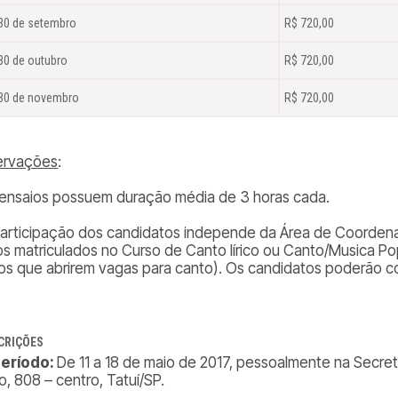
 30 de setembro
R$ 720,00
30 de outubro
R$ 720,00
 30 de novembro
R$ 720,00
ervações
:
 ensaios possuem duração média de 3 horas cada.
participação dos candidatos independe da Área de Coordenaç
os matriculados no Curso de Canto lírico ou Canto/Musica Po
os que abrirem vagas para canto
). Os candidatos poderão c
CRIÇÕES
 Período:
De 11 a 18 de maio de 2017, pessoalmente na Secre
o, 808 – centro, Tatuí/SP.