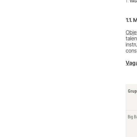
VAG
1.1.
Obje
tale
inst
cons
Vaga
Grup
Big 