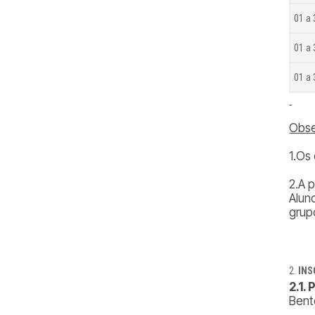
01 a
01 a 
01 a
Obs
1.Os
2.A 
Alun
grup
INS
2.1.
Bent