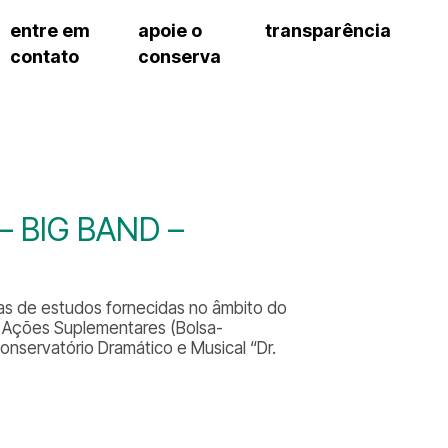
entre em
apoie o
transparência
contato
conserva
sco
patrocinadores e parcerias
contrato de gestão
s frequentes
doações de pessoa jurídica
prestação de contas
gar
doações de pessoa física
recursos humanos
onservatório
nota fiscal paulista (nfp)
compras e serviços
cnica social
a de imprensa
 – BIG BAND –
conosco
as de estudos fornecidas no âmbito do
e Ações Suplementares (Bolsa-
onservatório Dramático e Musical “Dr.