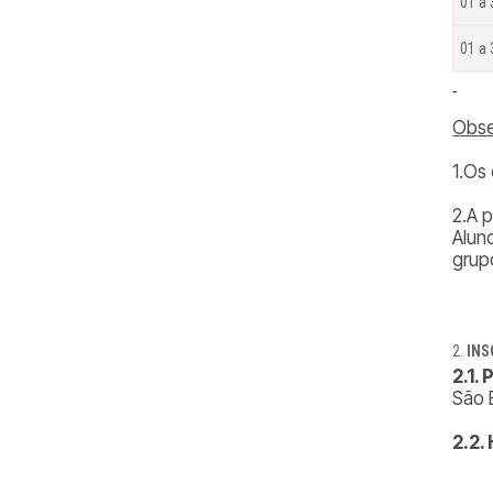
01 a 
01 a
Obs
1.Os
2.A 
Alun
grup
INS
2.1.
São 
2.2.