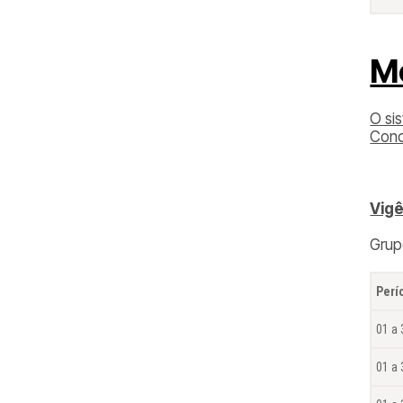
M
O si
Conc
Vigê
Gru
Perí
01 a 
01 a