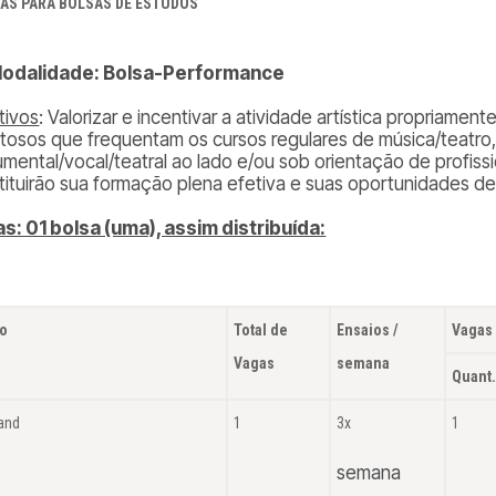
AS PARA BOLSAS DE ESTUDOS
 Modalidade: Bolsa-Performance
tivos
: Valorizar e incentivar a atividade artística propriame
ntosos que frequentam os cursos regulares de música/teatro,
rumental/vocal/teatral ao lado e/ou sob orientação de profiss
tituirão sua formação plena efetiva e suas oportunidades d
s: 01 bolsa (uma), assim distribuída:
o
Total de
Ensaios /
Vagas 
Vagas
semana
Quant
Band
1
3x
1
semana