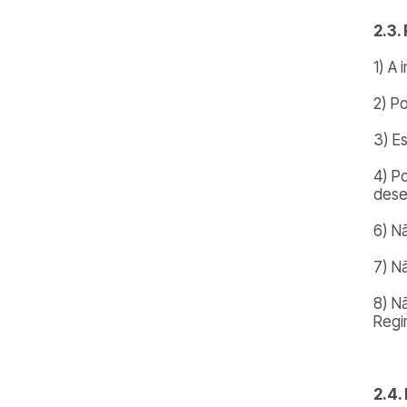
2.3.
1) A
2) P
3) E
4) P
dese
6) N
7) Nã
8) N
Regi
2.4