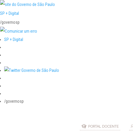
SP + Digital
/governosp
SP + Digital
/governosp
PORTAL DOCENTE