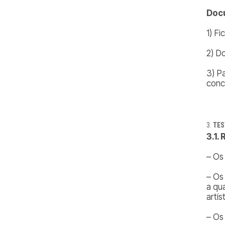
Docu
1) F
2) D
3) P
conc
TES
3.1.
– Os
– Os
a qu
artís
– Os