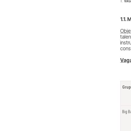
VAG
1.1.
Obje
tale
inst
cons
Vaga
Grup
Big 