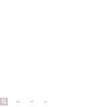
EN
PT
ES