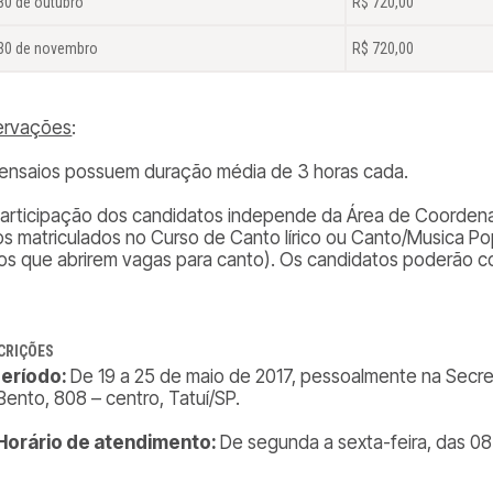
30 de outubro
R$ 720,00
 30 de novembro
R$ 720,00
ervações
:
 ensaios possuem duração média de 3 horas cada.
participação dos candidatos independe da Área de Coordenaç
os matriculados no Curso de Canto lírico ou Canto/Musica Po
os que abrirem vagas para canto
). Os candidatos poderão c
CRIÇÕES
 Período:
De 19 a 25 de maio de 2017, pessoalmente na Secre
Bento, 808 – centro, Tatuí/SP.
 Horário de atendimento:
De segunda a sexta-feira, das 08: