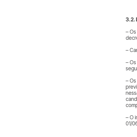
3.2.
– Os
decr
– Ca
– Os
segu
– Os
prev
ness
cand
comp
– O 
01/06