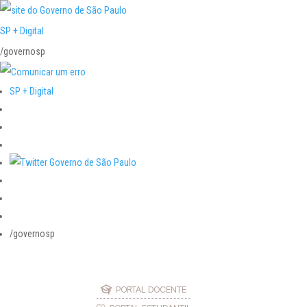
SP + Digital
/governosp
SP + Digital
/governosp
PORTAL DOCENTE