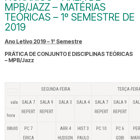
MPB/JAZZ – MATÉRIAS
TEÓRICAS – 1º SEMESTRE DE
2019
Ano Letivo 2019 – 1º Semestre
PRÁTICA DE CONJUNTO E DISCIPLINAS TEÓRICAS
– MPB/Jazz
SEGUNDA-FEIRA
TERÇA-FEIR
sala
SALA 7
SALA 9
SALA 3
SALA 4
SALA 7
SALA 9
SAL
REPERT
REPERT
REPERT
REPERT
hora
08h00
PC 7
ARR 4
HIST 3
PC 10
PC 6
PER
ERICA
HUDSON
PAULO
GOBI
MAR