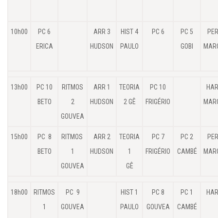
10h00
PC 6
ARR 3
HIST 4
PC 6
PC 5
PER
ERICA
HUDSON
PAULO
GOBI
MAR
13h00
PC 10
RITMOS
ARR 1
TEORIA
PC 10
HAR
BETO
2
HUDSON
2 GÊ
FRIGÉRIO
MAR
GOUVEA
15h00
PC 8
RITMOS
ARR 2
TEORIA
PC 7
PC 2
PER
BETO
1
HUDSON
1
FRIGÉRIO
CAMBÉ
MAR
GOUVEA
GÊ
18h00
RITMOS
PC 9
HIST 1
PC 8
PC 1
HAR
1
GOUVEA
PAULO
GOUVEA
CAMBÉ