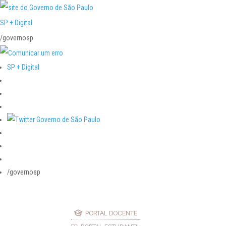
SP + Digital
/governosp
SP + Digital
/governosp
PORTAL DOCENTE