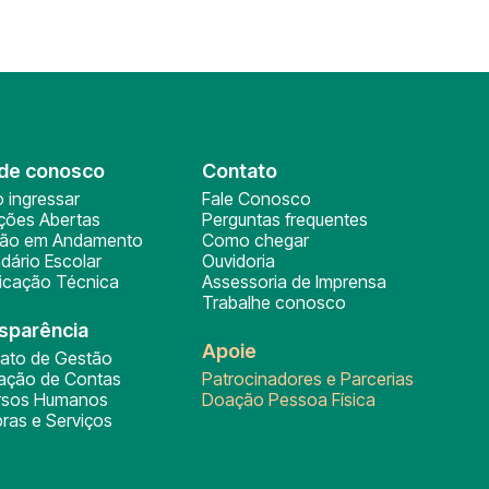
de conosco
Contato
 ingressar
Fale Conosco
ições Abertas
Perguntas frequentes
ção em Andamento
Como chegar
dário Escolar
Ouvidoria
ficação Técnica
Assessoria de Imprensa
Trabalhe conosco
sparência
Apoie
rato de Gestão
tação de Contas
Patrocinadores e Parcerias
rsos Humanos
Doação Pessoa Física
ras e Serviços