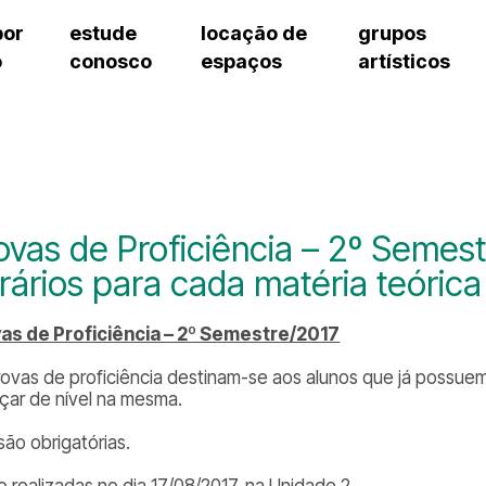
por
estude
locação de
grupos
o
conosco
espaços
artísticos
cursos regulares
bilheteria
teatro procópio ferreira
artes cênicas
grupos artísticos de bolsistas
fale cono
cursos livres
cursos regulares
salão villa-lobos
música
grupos pedagógicos – sede
ouvidoria 
cursos de aperfeiçoamento
cursos livres
erto
auditório unidade chiquinha gonzaga
processo seletivo
grupos pedagógicos – polo
pergunta
chiquinha gonzaga
cursos de aperfeiçoamento
orientações para locação
como che
a
visite o c
3
sceic-sp
ovas de Proficiência – 2º Semest
to
equipe té
rários para cada matéria teórica
josé do rio pardo
assessori
trabalhe 
as de Proficiência – 2º Semestre/2017
rovas de proficiência destinam-se aos alunos que já possu
çar de nível na mesma.
são obrigatórias.
o realizadas no dia 17/08/2017, na Unidade 2.