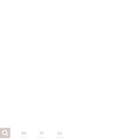
EN
PT
ES