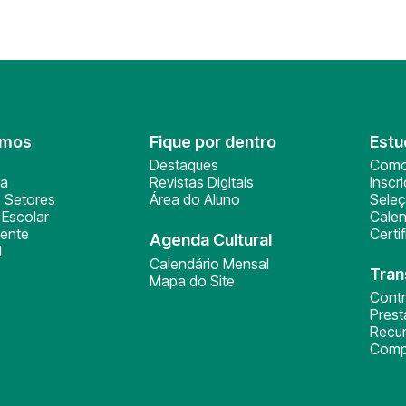
omos
Fique por dentro
Estu
Destaques
Como
ça
Revistas Digitais
Inscr
 Setores
Área do Aluno
Sele
Escolar
Calen
ente
Certi
Agenda Cultural
l
Calendário Mensal
Tran
Mapa do Site
Cont
Pres
Recu
Comp