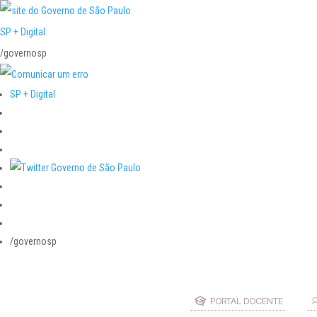
SP + Digital
/governosp
SP + Digital
/governosp
PORTAL DOCENTE