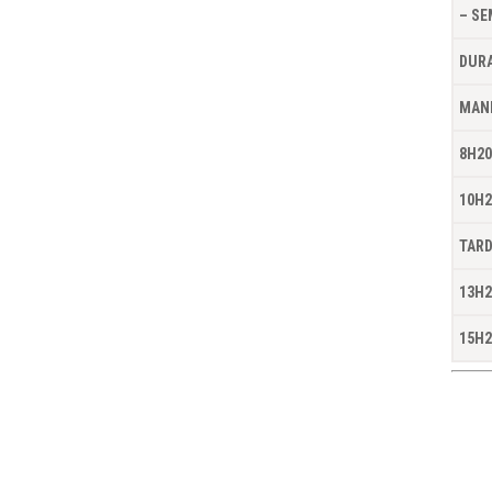
– SE
DUR
MAN
8H2
10H2
TAR
13H2
15H2