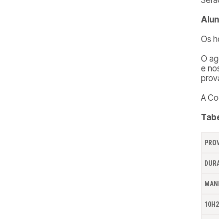
Alun
Os h
O ag
e no
prov
A Co
Tabe
PROV
DURA
MAN
10H2