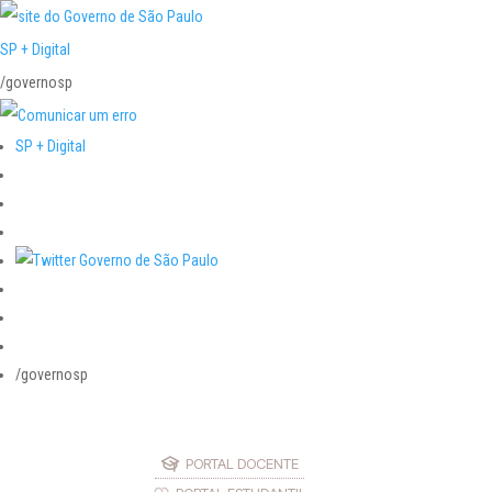
SP + Digital
/governosp
SP + Digital
/governosp
PORTAL DOCENTE