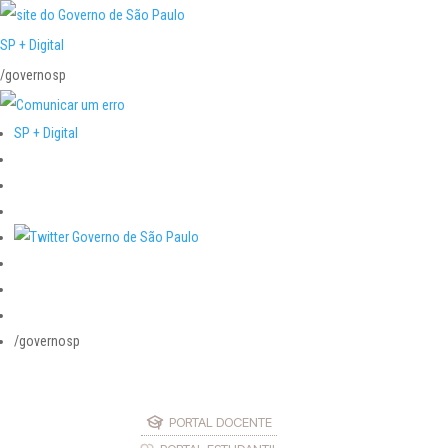
SP + Digital
/governosp
SP + Digital
/governosp
PORTAL DOCENTE