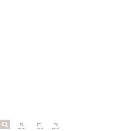
EN
PT
ES