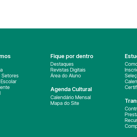
omos
Fique por dentro
Estu
Destaques
Como
ça
Revistas Digitais
Inscr
 Setores
Área do Aluno
Sele
Escolar
Calen
ente
Certi
Agenda Cultural
l
Calendário Mensal
Tran
Mapa do Site
Cont
Pres
Recu
Comp