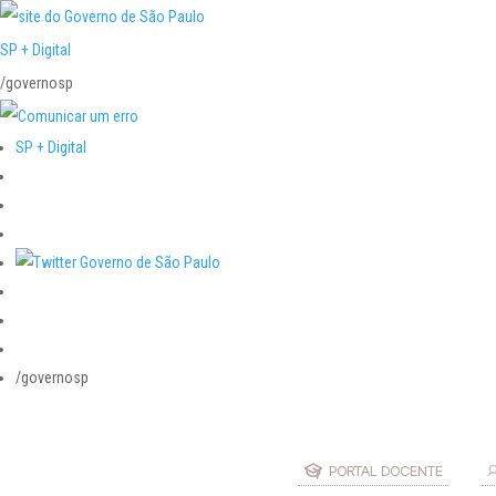
SP + Digital
/governosp
SP + Digital
/governosp
PORTAL DOCENTE