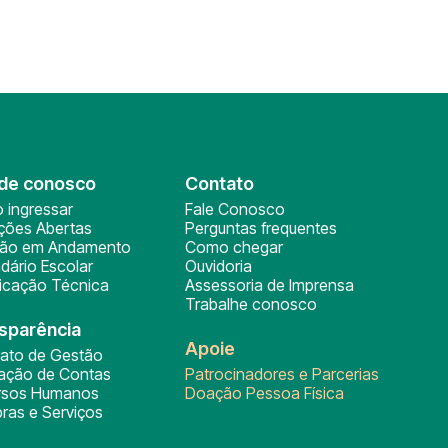
de conosco
Contato
 ingressar
Fale Conosco
ições Abertas
Perguntas frequentes
ção em Andamento
Como chegar
dário Escolar
Ouvidoria
ficação Técnica
Assessoria de Imprensa
Trabalhe conosco
sparência
Apoie
rato de Gestão
tação de Contas
Patrocinadores e Parcerias
rsos Humanos
Doação Pessoa Física
ras e Serviços