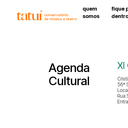
quem
fique 
somos
dentr
histórico
agenda cultural
governança
calendário escolar
unidades e setores
programas de conc
regimento escolar
revistas digitais
corpo docente
espaço estudantil
XI
Agenda
Cultural
Cris
56ª 
Loca
Rua 
Entr