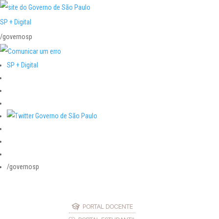
SP + Digital
/governosp
SP + Digital
/governosp
PORTAL DOCENTE