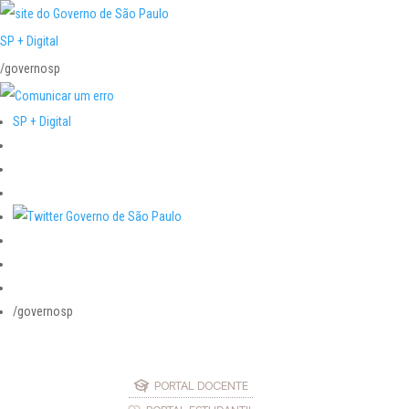
SP + Digital
/governosp
SP + Digital
/governosp
PORTAL DOCENTE