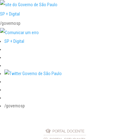
SP + Digital
/governosp
SP + Digital
/governosp
PORTAL DOCENTE