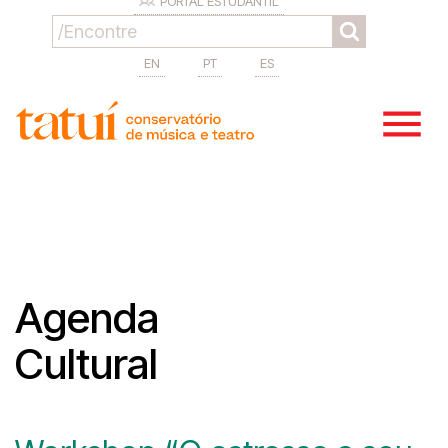
PORTAL ESTUDANTIL
EN
PT
ES
Agenda
Cultural