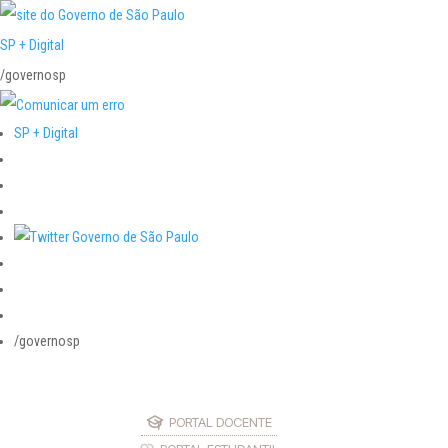
SP + Digital
/governosp
SP + Digital
/governosp
PORTAL DOCENTE