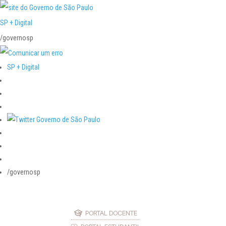
SP + Digital
/governosp
SP + Digital
/governosp
PORTAL DOCENTE