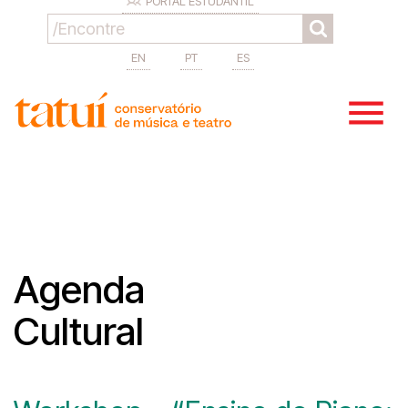
PORTAL ESTUDANTIL
EN
PT
ES
Agenda
Cultural