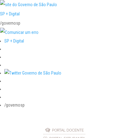
SP + Digital
/governosp
SP + Digital
/governosp
PORTAL DOCENTE