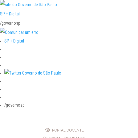
SP + Digital
/governosp
SP + Digital
/governosp
PORTAL DOCENTE