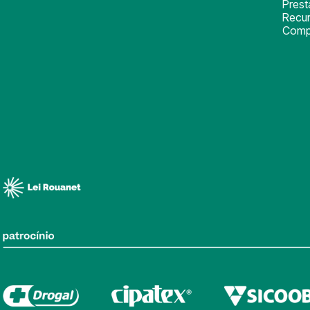
Pres
Recu
Comp