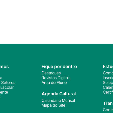
omos
Fique por dentro
Estu
Destaques
Como
ça
Revistas Digitais
Inscr
 Setores
Área do Aluno
Sele
Escolar
Calen
ente
Certi
Agenda Cultural
l
Calendário Mensal
Tran
Mapa do Site
Cont