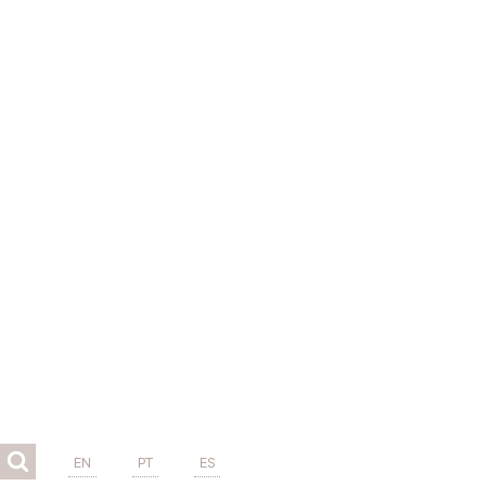
EN
PT
ES