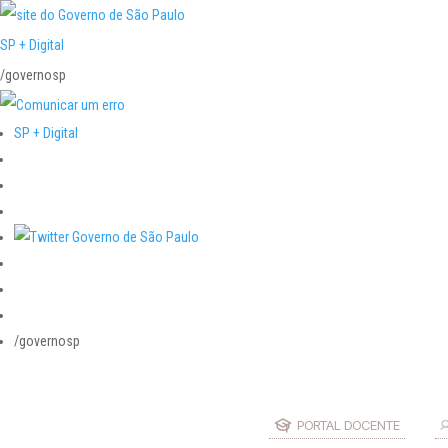
SP + Digital
/governosp
SP + Digital
/governosp
PORTAL DOCENTE