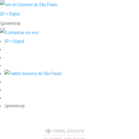
SP + Digital
/governosp
SP + Digital
/governosp
PORTAL DOCENTE