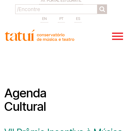
PORTAL ESTUDANTIL
EN
PT
ES
Agenda
Cultural