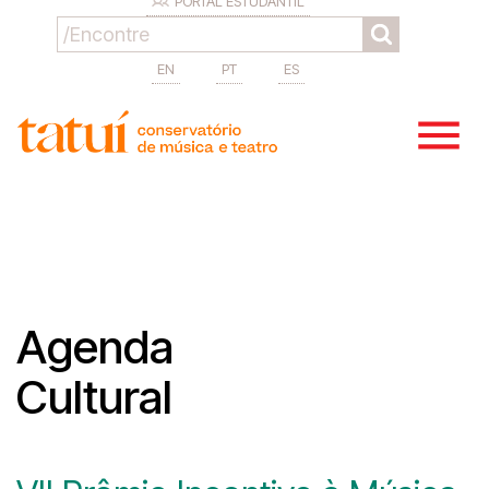
PORTAL ESTUDANTIL
EN
PT
ES
Agenda
Cultural