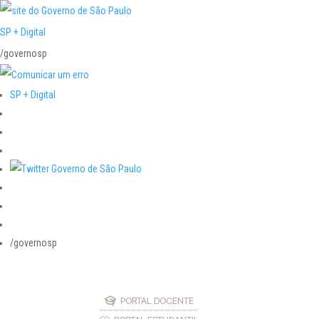
SP + Digital
/governosp
SP + Digital
/governosp
PORTAL DOCENTE