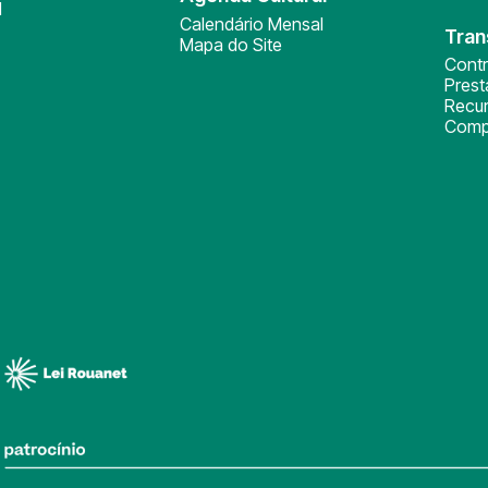
l
Calendário Mensal
Tran
Mapa do Site
Cont
Pres
Recu
Comp