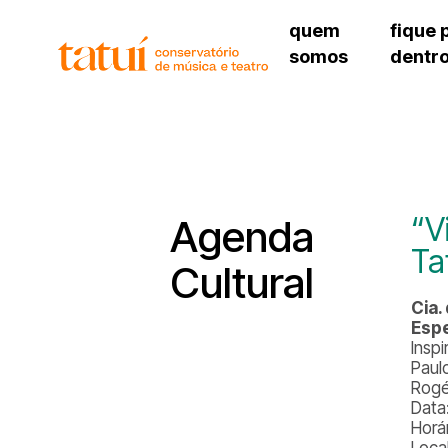
quem
fique 
somos
dentr
histórico
agenda cultural
governança
calendário escolar
sede
unidades e setores
programas de conc
unidade 
regimento escolar
revistas digitais
bibliotec
corpo docente
espaço estudantil
unidade 
newsletter
“V
Agenda
alojamen
Ta
polo são 
Cultural
Cia.
Espe
Insp
Paul
Rogé
Data
Horá
Loca