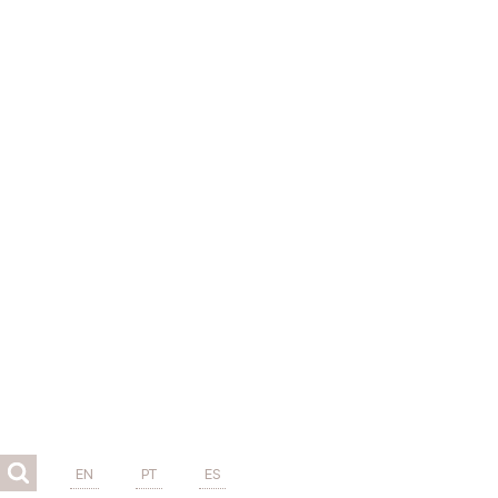
EN
PT
ES