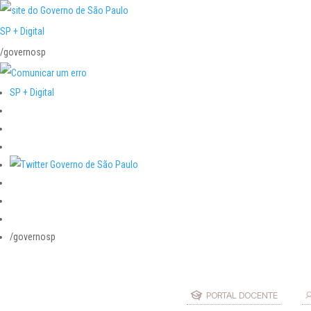
SP + Digital
/governosp
SP + Digital
/governosp
PORTAL DOCENTE