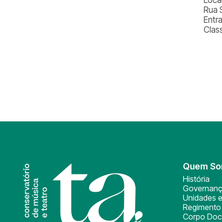
Rua 
Entr
Class
Quem S
História
Governan
Unidades e
Regimento 
Corpo Doc