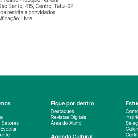
São Bento, 415, Centro, Tatuí-SP
ada restrita a convidados
ificação: Livre
omos
Fique por dentro
Estu
Destaques
Como
ça
Revistas Digitais
Inscr
 Setores
Área do Aluno
Sele
Escolar
Calen
ente
Certi
Agenda Cultural