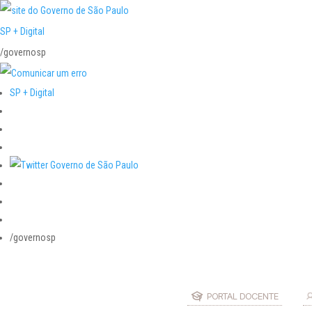
SP + Digital
/governosp
SP + Digital
/governosp
PORTAL DOCENTE