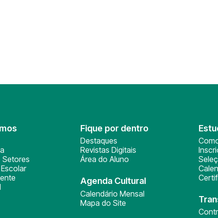
omos
Fique por dentro
Estu
Destaques
Como
ça
Revistas Digitais
Inscr
 Setores
Área do Aluno
Sele
Escolar
Calen
ente
Certi
Agenda Cultural
l
Calendário Mensal
Tran
Mapa do Site
Cont