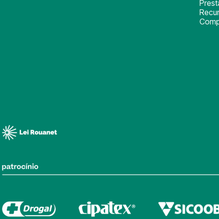
Pres
Recu
Comp