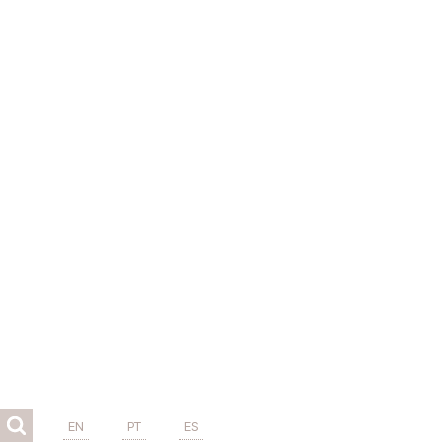
EN
PT
ES