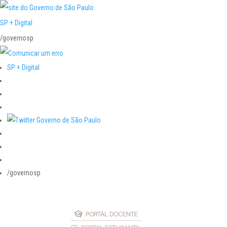
SP + Digital
/governosp
SP + Digital
/governosp
PORTAL DOCENTE