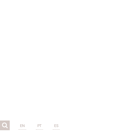
EN
PT
ES