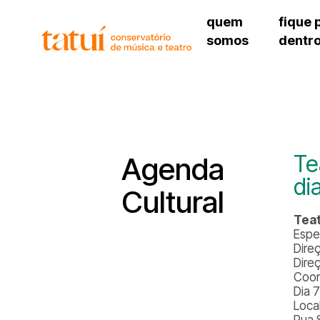
quem
fique 
somos
dentr
histórico
agenda cultural
governança
calendário escolar
unidades e setores
programas de conc
regimento escolar
revistas digitais
corpo docente
espaço estudantil
Te
Agenda
di
Cultural
Teat
Espe
Dire
Dire
Coor
Dia 7
Loca
Rua 