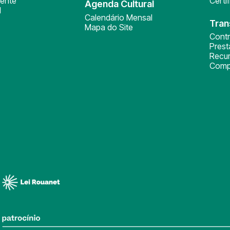
ente
Certi
Agenda Cultural
l
Calendário Mensal
Tran
Mapa do Site
Cont
Pres
Recu
Comp