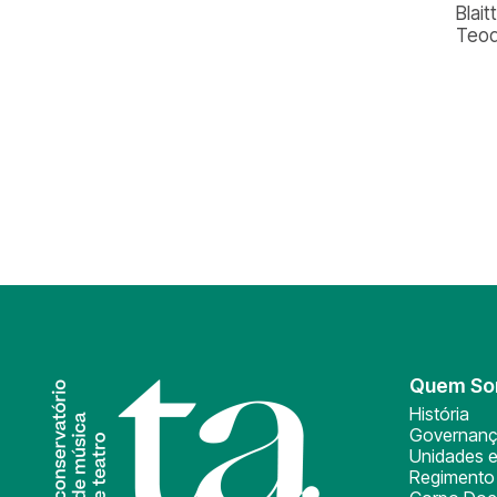
Blait
Teod
Quem S
História
Governan
Unidades e
Regimento 