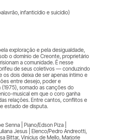
lavrão, infanticídio e suicídio)
pela exploração e pela desigualdade,
sob o domínio de Creonte, proprietário
prisionam a comunidade. É nesse
orifeu de seus coletivos — conduzindo
e os dois deixa de ser apenas íntimo e
sões entre desejo, poder e
gua (1975), somado as canções do
ênico-musical em que o coro ganha
as relações. Entre cantos, conflitos e
e estado de disputa.
pe Senna | Piano/Edson Piza |
uliana Jesus | Elenco/Pedro Andreotti,
 Bittar, Vinicius de Mello, Marjorie