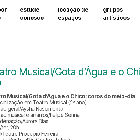
por
estude
locação de
grupos
o
conosco
espaços
artísticos
teatro procópio ferreira
artes cênicas
grupos artísticos de bolsistas
fale cono
salão villa-lobos
música
grupos pedagógicos – sede
pergunta
erto
auditório unidade chiquinha gonzaga
processo seletivo
grupos pedagógicos – polo
como che
orientações para locação
visite o c
equipe té
assessori
atro Musical/Gota d’Água e o Ch
trabalhe 
a
ro Musical/Gota d’Água e o Chico: coros do meio-dia
cialização em Teatro Musical (2º ano)
ção geral/Aysha Nascimento
ção musical e arranjos/Felipe Senna
denação/Aurora Dias
/ter, 20h
l/Teatro Procópio Ferreira
São Bento, 415, Centro, Tatuí-SP