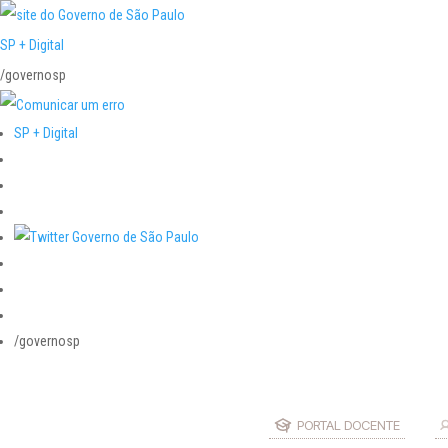
SP + Digital
/governosp
SP + Digital
/governosp
PORTAL DOCENTE