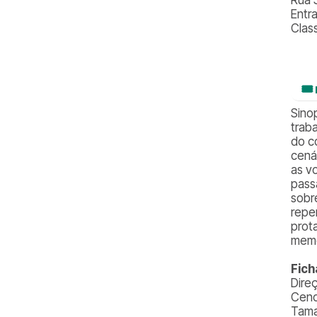
Entr
Class
🎟
Sino
trab
do c
cená
as v
pass
sobr
repe
prot
memó
Fich
Dire
Ceno
Tamar