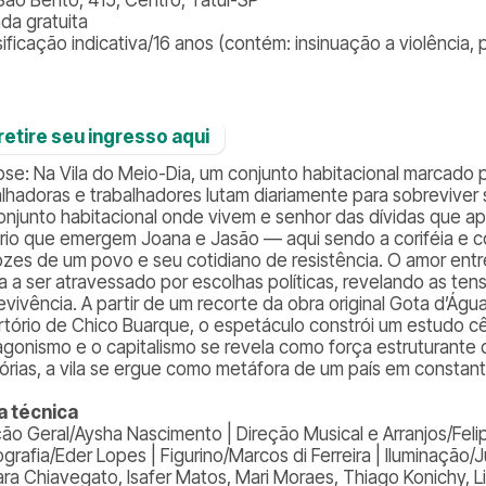
ada gratuita
ificação indicativa/16 anos (contém: insinuação a violência, pa
️ retire seu ingresso aqui
pse: Na Vila do Meio-Dia, um conjunto habitacional marcado 
alhadoras e trabalhadores lutam diariamente para sobreviver 
onjunto habitacional onde vivem e senhor das dívidas que a
rio que emergem Joana e Jasão — aqui sendo a coriféia e c
ozes de um povo e seu cotidiano de resistência. O amor entr
a a ser atravessado por escolhas políticas, revelando as ten
evivência. A partir de um recorte da obra original Gota d’Á
rtório de Chico Buarque, o espetáculo constrói um estudo c
agonismo e o capitalismo se revela como força estruturante d
rias, a vila se ergue como metáfora de um país em constant
a técnica
ção Geral/Aysha Nascimento | Direção Musical e Arranjos/Feli
grafia/Eder Lopes | Figurino/Marcos di Ferreira | Iluminação/J
a Chiavegato, Isafer Matos, Mari Moraes, Thiago Konichy, Lisa