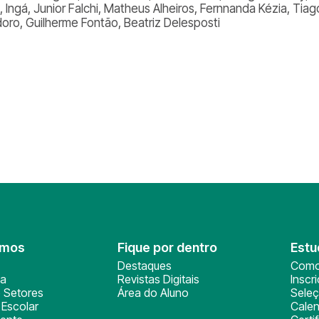
t, Ingá, Junior Falchi, Matheus Alheiros, Fernnanda Kézia, Tia
oro, Guilherme Fontão, Beatriz Delesposti
omos
Fique por dentro
Estu
Destaques
Como
ça
Revistas Digitais
Inscr
 Setores
Área do Aluno
Sele
Escolar
Calen