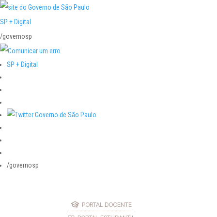
SP + Digital
/governosp
SP + Digital
/governosp
PORTAL DOCENTE