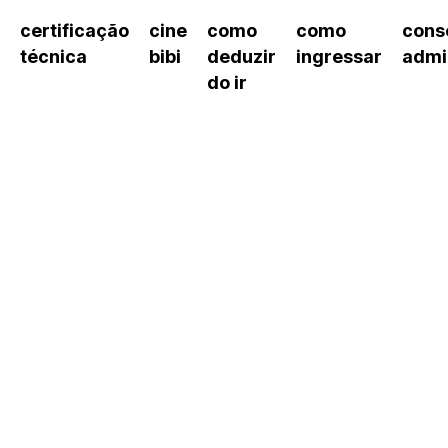
certificação
cine
como
como
cons
técnica
bibi
deduzir
ingressar
admi
do ir