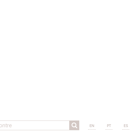
EN
PT
ES