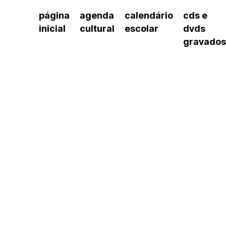
página
agenda
calendário
cds e
inicial
cultural
escolar
dvds
gravados