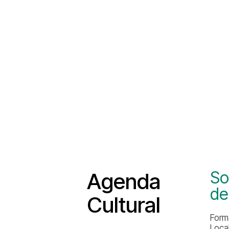
So
Agenda
de
Cultural
Form
Loca