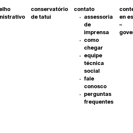
elho
conservatório
contato
cont
nistrativo
de tatuí
assessoria
en e
de
–
imprensa
gove
como
chegar
equipe
técnica
social
fale
conosco
perguntas
frequentes