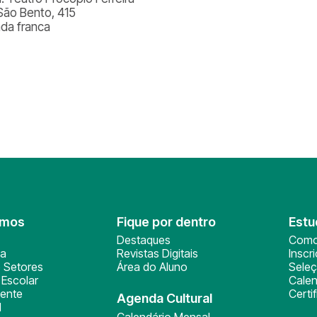
São Bento, 415
ada franca
omos
Fique por dentro
Estu
Destaques
Como
ça
Revistas Digitais
Inscr
 Setores
Área do Aluno
Sele
Escolar
Calen
ente
Certi
Agenda Cultural
l
Calendário Mensal