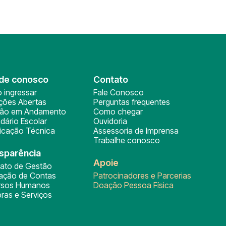
de conosco
Contato
 ingressar
Fale Conosco
ições Abertas
Perguntas frequentes
ção em Andamento
Como chegar
dário Escolar
Ouvidoria
ficação Técnica
Assessoria de Imprensa
Trabalhe conosco
sparência
Apoie
rato de Gestão
tação de Contas
Patrocinadores e Parcerias
rsos Humanos
Doação Pessoa Física
ras e Serviços