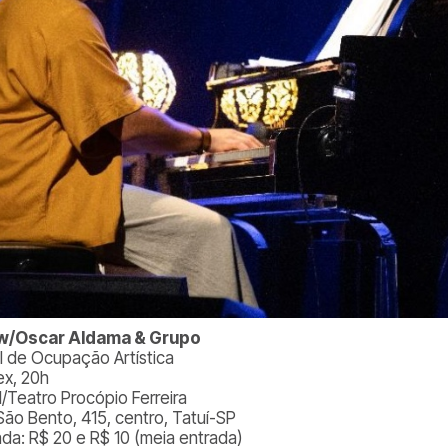
w/Oscar Aldama & Grupo
al de Ocupação Artística
ex, 20h
l/Teatro Procópio Ferreira
São Bento, 415, centro, Tatuí-SP
ada: R$ 20 e R$ 10 (meia entrada)