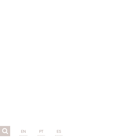
EN
PT
ES