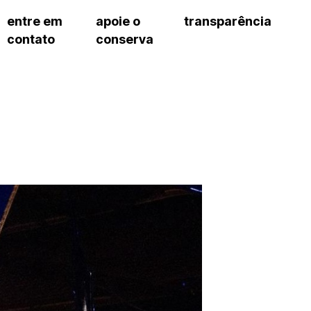
entre em
apoie o
transparência
contato
conserva
sco
patrocinadores e parcerias
contrato de gestão
s frequentes
doações de pessoa jurídica
prestação de contas
gar
doações de pessoa física
recursos humanos
onservatório
nota fiscal paulista (nfp)
compras e serviços
cnica social
a de imprensa
conosco