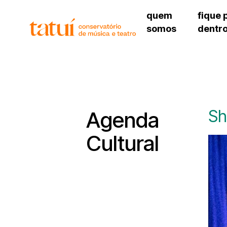
quem
fique 
somos
dentr
histórico
agenda cultural
governança
calendário escolar
unidades e setores
programas de conc
regimento escolar
revistas digitais
corpo docente
espaço estudantil
Sh
Agenda
Cultural