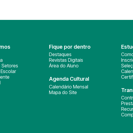
omos
Fique por dentro
Estu
Destaques
Como
ça
Revistas Digitais
Inscr
 Setores
Área do Aluno
Sele
Escolar
Calen
ente
Certi
Agenda Cultural
l
Calendário Mensal
Tran
Mapa do Site
Cont
Pres
Recu
Comp