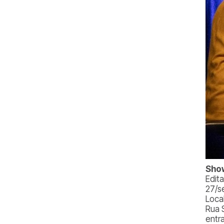
Sho
Edit
27/s
Loca
Rua 
entr