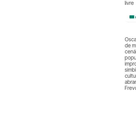
livre
🎟
Osca
de m
cená
popu
impr
simb
cult
abra
Frev