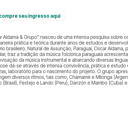
️ compre seu ingresso aqui
r Aldama & Grupo”
nasceu de uma intensa pesquisa sobre os
aneira prática e teórica durante anos de estudos e desenv
rio brasileiro. Natural de Assunção, Paraguai, Oscar Aldama, 
lar, traz a tradição da música folclórica paraguaia acrescen
ovisação da música instrumental e abarcando diversas lingua
iose dá-se através de intensa convivência, prática e estudo
uras, laboratório para o nascimento do projeto. O grupo apr
ngem diversos ritmos, tais como, Chamamé e Milonga (Argenti
o (Brasil), Festejo e Lando (Peru), Danzón e Mambo (Cuba) 