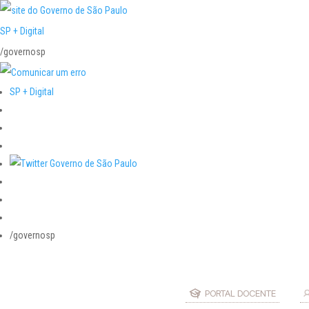
SP + Digital
/governosp
SP + Digital
/governosp
PORTAL DOCENTE