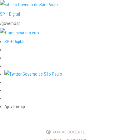
SP + Digital
/governosp
SP + Digital
/governosp
PORTAL DOCENTE