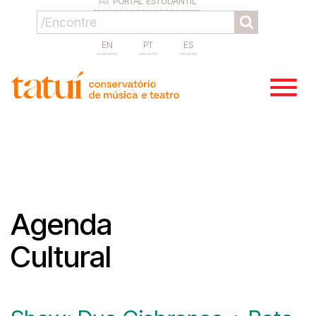
PORTAL ESTUDANTIL
EN
PT
ES
Agenda
Cultural