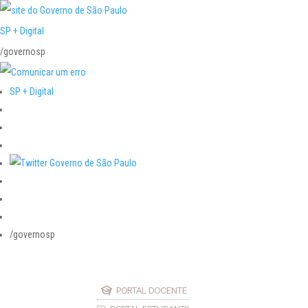
SP + Digital
/governosp
SP + Digital
/governosp
PORTAL DOCENTE