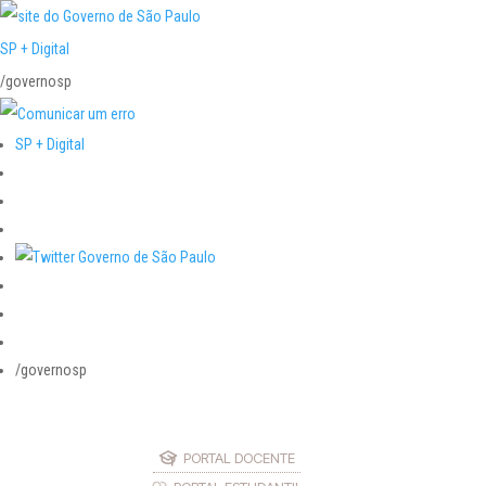
SP + Digital
/governosp
SP + Digital
/governosp
PORTAL DOCENTE