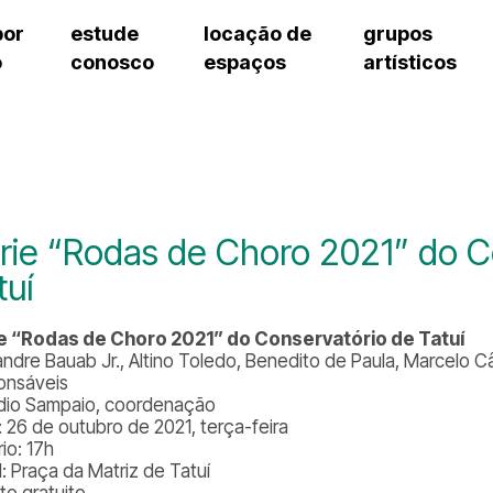
por
estude
locação de
grupos
o
conosco
espaços
artísticos
cursos regulares
bilheteria
teatro procópio ferreira
artes cênicas
grupos artísticos de bolsistas
fale cono
cursos livres
cursos regulares
salão villa-lobos
música
grupos pedagógicos – sede
ouvidoria 
cursos de aperfeiçoamento
cursos livres
erto
auditório unidade chiquinha gonzaga
processo seletivo
grupos pedagógicos – polo
pergunta
chiquinha gonzaga
cursos de aperfeiçoamento
orientações para locação
como che
a
visite o c
3
sceic-sp
rie “Rodas de Choro 2021” do C
to
equipe té
tuí
josé do rio pardo
assessori
trabalhe 
e “Rodas de Choro 2021” do Conservatório de Tatuí
andre Bauab Jr., Altino Toledo, Benedito de Paula, Marcelo 
onsáveis
dio Sampaio, coordenação
: 26 de outubro de 2021, terça-feira
io: 17h
l: Praça da Matriz de Tatuí
to gratuito