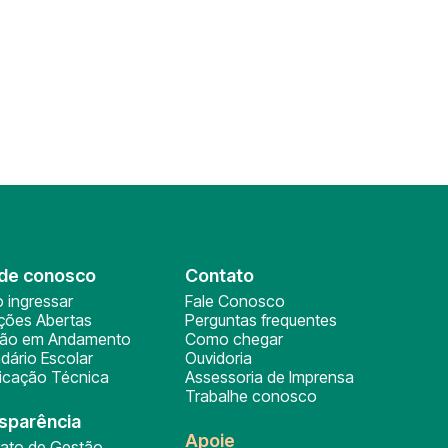
de conosco
Contato
 ingressar
Fale Conosco
ições Abertas
Perguntas frequentes
ção em Andamento
Como chegar
dário Escolar
Ouvidoria
ficação Técnica
Assessoria de Imprensa
Trabalhe conosco
sparência
Apoie
rato de Gestão