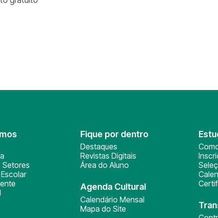
omos
Fique por dentro
Estu
Destaques
Como
ça
Revistas Digitais
Inscr
 Setores
Área do Aluno
Sele
Escolar
Calen
ente
Certi
Agenda Cultural
l
Calendário Mensal
Tran
Mapa do Site
Cont