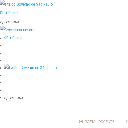
SP + Digital
/governosp
SP + Digital
/governosp
PORTAL DOCENTE