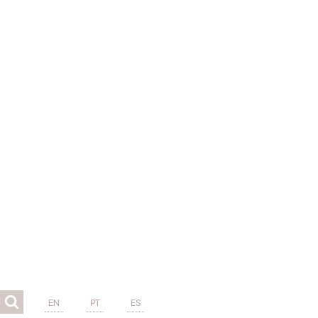
EN
PT
ES