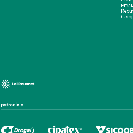
Pres
Recu
Comp