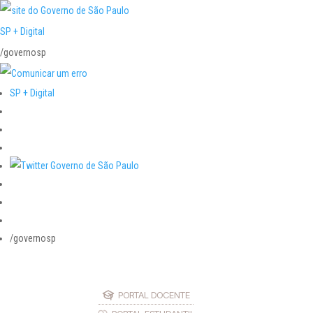
SP + Digital
/governosp
SP + Digital
/governosp
PORTAL DOCENTE