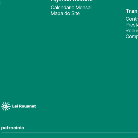
l
Calendário Mensal
Tran
Mapa do Site
Cont
Pres
Recu
Comp