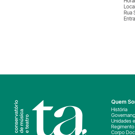
Horá
Local
Rua 
Entr
Quem S
História
Governan
Unidades e
Regimento 
Corpo Doc