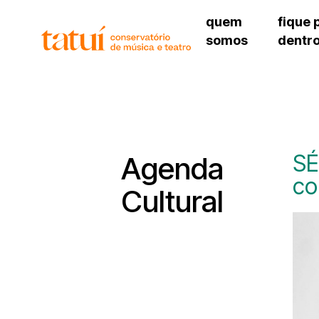
quem
fique 
somos
dentr
histórico
agenda cultural
governança
calendário escolar
unidades e setores
programas de conc
regimento escolar
revistas digitais
corpo docente
espaço estudantil
SÉ
Agenda
co
Cultural