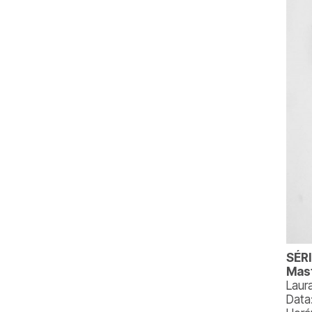
SÉR
Mast
Laur
Data