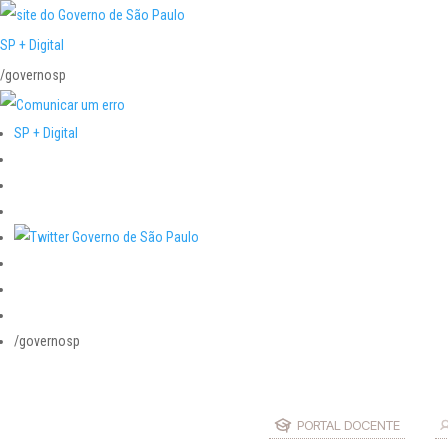
SP + Digital
/governosp
SP + Digital
/governosp
PORTAL DOCENTE