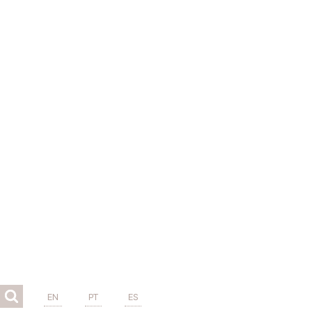
EN
PT
ES