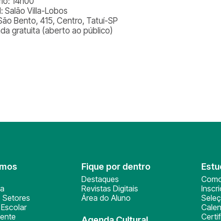
rio: 14h00
: Salão Villa-Lobos
São Bento, 415, Centro, Tatuí-SP
ada gratuita (aberto ao público)
omos
Fique por dentro
Estu
Destaques
Como
ça
Revistas Digitais
Inscr
 Setores
Área do Aluno
Sele
Escolar
Calen
ente
Certi
Agenda Cultural