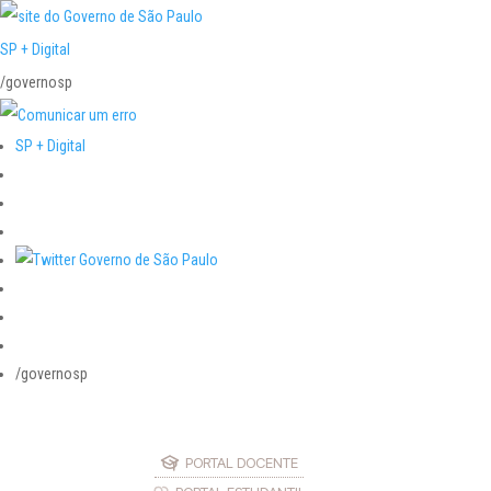
SP + Digital
/governosp
SP + Digital
/governosp
PORTAL DOCENTE